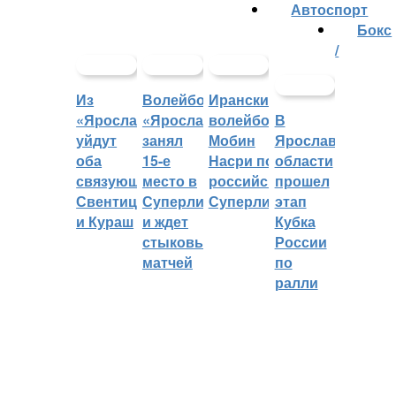
Автоспорт
Бокс
/
Из
Волейбольный
Иранский
«Ярославича»
«Ярославич»
волейболист
В
уйдут
занял
Мобин
Ярославской
оба
15-е
Насри покинет
области
связующих:
место в
российскую
прошел
Свентицкис
Суперлиге
Суперлигу
этап
и Кураш
и ждет
Кубка
стыковых
России
матчей
по
ралли