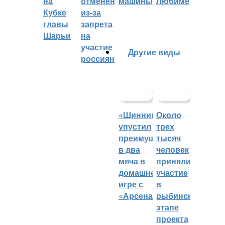
на
отменён
машины
Любиме
Кубке
из-за
главы
запрета
Шарьи
на
участие
Другие виды
россиян
«Шинник»
Около
упустил
трех
преимущество
тысяч
в два
человек
мяча в
приняли
домашней
участие
игре с
в
«Арсеналом»
рыбинском
этапе
проекта