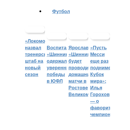
Футбол
«Локомотив»
назвал
Воспитанники
Ярославский
«Пусть
тренерский
«Шинника»
«Шинник»
Месси
штаб на
одержали
будет
еще раз
новый
уверенные
проводить
поднимет
сезон
победы
домашние
Кубок
в ЮФЛ
матчи в
мира»:
Ростове
Илья
Великом
Горохов
— о
фаворитах
чемпионата