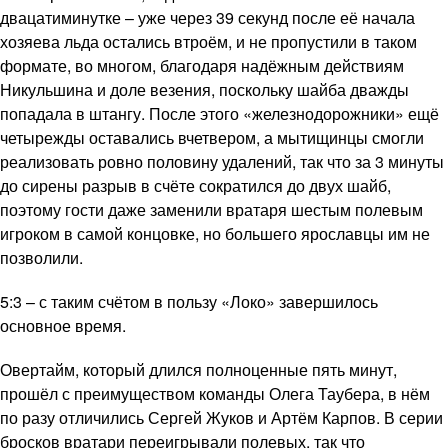
двацатиминутке – уже через 39 секунд после её начала
хозяева льда остались втроём, и не пропустили в таком
формате, во многом, благодаря надёжным действиям
Никульшина и доле везения, поскольку шайба дважды
попадала в штангу. После этого «железнодорожники» ещё
четырежды оставались вчетвером, а мытищинцы смогли
реализовать ровно половину удалений, так что за 3 минуты
до сирены разрыв в счёте сократился до двух шайб,
поэтому гости даже заменили вратаря шестым полевым
игроком в самой концовке, но большего ярославцы им не
позволили.
5:3 – с таким счётом в пользу «Локо» завершилось
основное время.
Овертайм, который длился полноценные пять минут,
прошёл с преимуществом команды Олега Таубера, в нём
по разу отличились Сергей Жуков и Артём Карпов. В серии
бросков вратари переигрывали полевых, так что