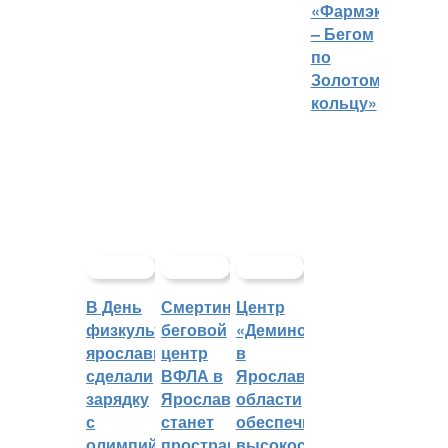
«Фармэко
– Бегом
по
Золотому
кольцу»
В День
Смертин:
Центр
физкультурника
беговой
«Демино»
ярославцы
центр
в
сделали
ВФЛА в
Ярославской
зарядку
Ярославле
области
с
станет
обеспечивают
олимпийским
пространством
высокоскоростным