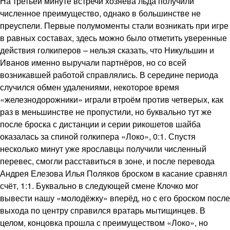
На третьей минуте встречи хозяева льда получили
численное преимущество, однако в большинстве не
преуспели. Первые полумоменты стали возникать при игре
в равных составах, здесь можно было отметить уверенные
действия голкиперов – нельзя сказать, что Никульшин и
Иванов именно выручали партнёров, но со всей
возникавшей работой справлялись. В середине периода
случился обмен удалениями, некоторое время
«железнодорожники» играли втроём против четверых, как
раз в меньшинстве не пропустили, но буквально тут же
после броска с дистанции и серии рикошетов шайба
оказалась за спиной голкипера «Локо», 0:1. Спустя
несколько минут уже ярославцы получили численный
перевес, смогли расставиться в зоне, и после перевода
Андрея Елезова Илья Поляков броском в касание сравнял
счёт, 1:1. Буквально в следующей смене Клочко мог
вывести нашу «молодёжку» вперёд, но с его броском после
выхода по центру справился вратарь мытищинцев. В
целом, концовка прошла с преимуществом «Локо», но