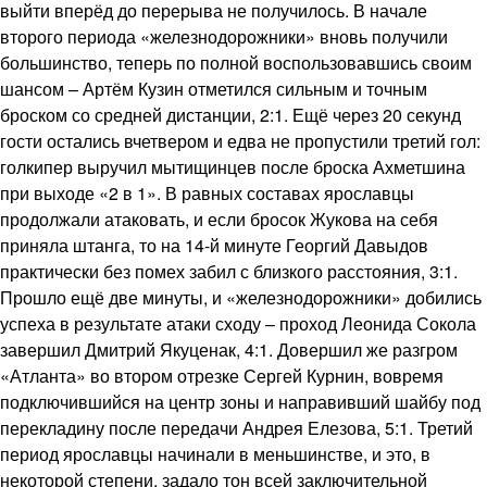
выйти вперёд до перерыва не получилось. В начале
второго периода «железнодорожники» вновь получили
большинство, теперь по полной воспользовавшись своим
шансом – Артём Кузин отметился сильным и точным
броском со средней дистанции, 2:1. Ещё через 20 секунд
гости остались вчетвером и едва не пропустили третий гол:
голкипер выручил мытищинцев после броска Ахметшина
при выходе «2 в 1». В равных составах ярославцы
продолжали атаковать, и если бросок Жукова на себя
приняла штанга, то на 14-й минуте Георгий Давыдов
практически без помех забил с близкого расстояния, 3:1.
Прошло ещё две минуты, и «железнодорожники» добились
успеха в результате атаки сходу – проход Леонида Сокола
завершил Дмитрий Якуценак, 4:1. Довершил же разгром
«Атланта» во втором отрезке Сергей Курнин, вовремя
подключившийся на центр зоны и направивший шайбу под
перекладину после передачи Андрея Елезова, 5:1. Третий
период ярославцы начинали в меньшинстве, и это, в
некоторой степени, задало тон всей заключительной