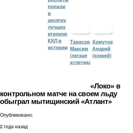
попали
в
десятку
лучших
игроков
КХЛ в
Тарасов
Хомутов
истории
Максим
Андрей
(легкая
(хоккей)
атлетика)
«Локо» в
контрольном матче на своем льду
обыграл мытищинский «Атлант»
Опубликовано:
2 года назад