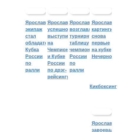
Ярославский
Ярославцы
Ярославцы
Ярославские
экипаж
успешно
возглавляют
картингисты
стал
выступили
турнирную
снова
обладателем
на
таблицу
первые
Кубка
Чемпионате
чемпионата
на кубке
России
и Кубке
России
Нечерноземья
по
России
по
ралли
по дрэг-
ралли
рейсингу
Кикбоксинг
Ярославцы
завоевали