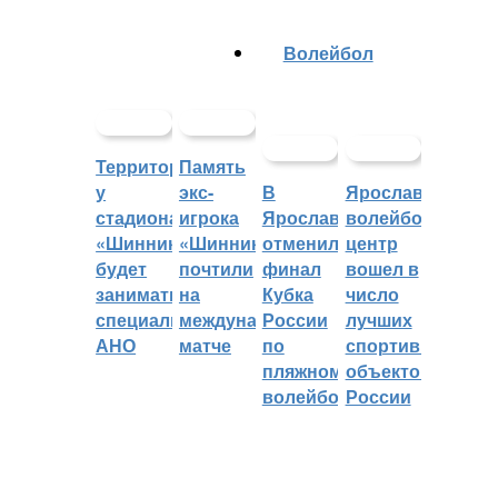
Волейбол
Территорией
Память
у
экс-
В
Ярославский
стадиона
игрока
Ярославле
волейбольный
«Шинник»
«Шинника»
отменили
центр
будет
почтили
финал
вошел в
заниматься
на
Кубка
число
специальное
международном
России
лучших
АНО
матче
по
спортивных
пляжному
объектов
волейболу
России