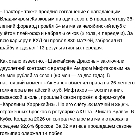
«Трактор» также продлил соглашение с нападающим
Владимиром Жарковым на один сезон. В прошлом году 38-
летний форвард провёл 64 матча за челябинский клуб с
учётом плей-офф и набрал 6 очков (2 гола, 4 передачи). За
всю карьеру в КХЛ он провёл 830 матчей, забросил 61
шайбу и сделал 113 результативных передач.
Как стало известно, «Шанхайские Драконы» заключили
двухлетний контракт с вратарём Амиром Мифтаховым на
45 млн рублей за сезон (90 млн — за два года). В
настоящий момент «Ак Барс» обменял права на 26-летнего
голкипера в китайский клуб. Мифтахов — воспитанник
казанской школы, прошлый сезон провёл в фарм-клубе
«Каролины Харрикейнз». На его счёту 28 матчей и 88,8%
отражённых бросков в регулярке АХЛ за «Чикаго Вулвз». В
Кубке Колдера 2026 он сыграл четыре матча и отражал в
среднем 92,6% бросков. За 32 матча в прошедшем сезоне
голкипер одержал 14 побед.