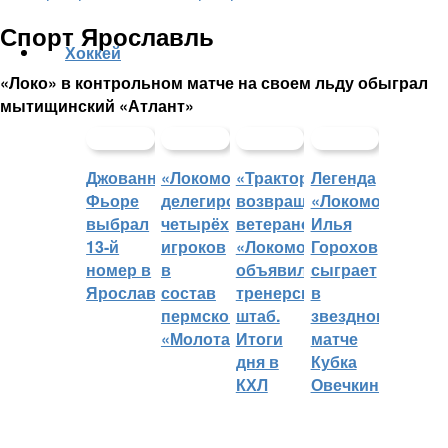
Спорт Ярославль
Хоккей
«Локо» в контрольном матче на своем льду обыграл
мытищинский «Атлант»
Джованни
«Локомотив»
«Трактор»
Легенда
Фьоре
делегировал
возвращает
«Локомотива»
выбрал
четырёх
ветеранов,
Илья
13-й
игроков
«Локомотив»
Горохов
номер в
в
объявил
сыграет
Ярославле
состав
тренерский
в
пермского
штаб.
звездном
«Молота»
Итоги
матче
дня в
Кубка
КХЛ
Овечкина