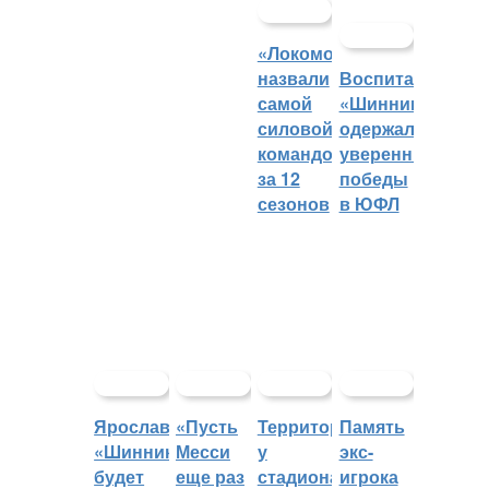
«Локомотив»
назвали
Воспитанники
самой
«Шинника»
силовой
одержали
командой
уверенные
за 12
победы
сезонов
в ЮФЛ
Ярославский
«Пусть
Территорией
Память
«Шинник»
Месси
у
экс-
будет
еще раз
стадиона
игрока