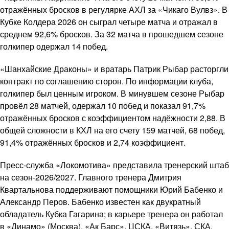
отражённых бросков в регулярке АХЛ за «Чикаго Вулвз». В
Кубке Колдера 2026 он сыграл четыре матча и отражал в
среднем 92,6% бросков. За 32 матча в прошедшем сезоне
голкипер одержал 14 побед.
«Шанхайские Драконы» и вратарь Патрик Рыбар расторгли
контракт по соглашению сторон. По информации клуба,
голкипер был ценным игроком. В минувшем сезоне Рыбар
провёл 28 матчей, одержал 10 побед и показал 91,7%
отражённых бросков с коэффициентом надёжности 2,88. В
общей сложности в КХЛ на его счету 159 матчей, 68 побед,
91,4% отражённых бросков и 2,74 коэффициент.
Пресс-служба «Локомотива» представила тренерский штаб
на сезон-2026/2027. Главного тренера Дмитрия
Квартальнова поддерживают помощники Юрий Бабенко и
Александр Перов. Бабенко известен как двукратный
обладатель Кубка Гагарина; в карьере тренера он работал
в «Динамо» (Москва), «Ак Барс», ЦСКА, «Витязь», СКА.