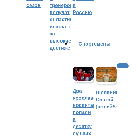
сезон
тренеров
в
получат
Россию
областные
выплаты
за
высокие
Cпортсмены
достижения
Хоккей
Два
Шляпников
ярославских
Сергей
воспитанника
(волейбол)
попали
в
десятку
лучших