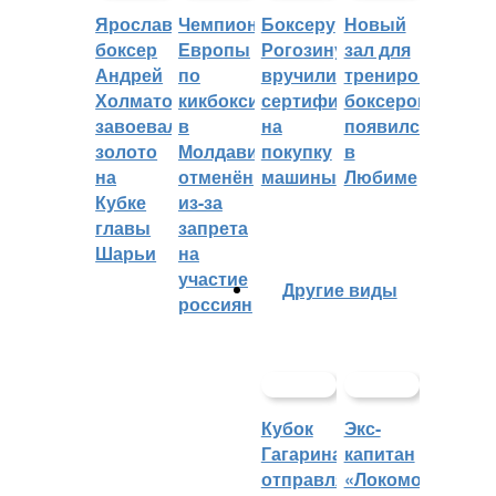
Ярославский
Чемпионат
Боксеру
Новый
боксер
Европы
Рогозину
зал для
Андрей
по
вручили
тренировок
Холматов
кикбоксингу
сертификат
боксеров
завоевал
в
на
появился
золото
Молдавии
покупку
в
на
отменён
машины
Любиме
Кубке
из-за
главы
запрета
Шарьи
на
участие
Другие виды
россиян
Кубок
Экс-
Гагарина
капитан
отправляется
«Локомотива»