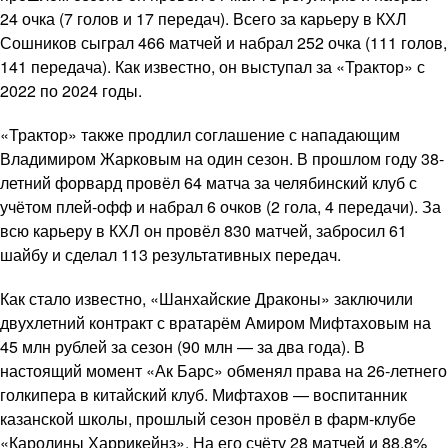
24 очка (7 голов и 17 передач). Всего за карьеру в КХЛ
Сошников сыграл 466 матчей и набрал 252 очка (111 голов,
141 передача). Как известно, он выступал за «Трактор» с
2022 по 2024 годы.
«Трактор» также продлил соглашение с нападающим
Владимиром Жарковым на один сезон. В прошлом году 38-
летний форвард провёл 64 матча за челябинский клуб с
учётом плей-офф и набрал 6 очков (2 гола, 4 передачи). За
всю карьеру в КХЛ он провёл 830 матчей, забросил 61
шайбу и сделал 113 результативных передач.
Как стало известно, «Шанхайские Драконы» заключили
двухлетний контракт с вратарём Амиром Мифтаховым на
45 млн рублей за сезон (90 млн — за два года). В
настоящий момент «Ак Барс» обменял права на 26-летнего
голкипера в китайский клуб. Мифтахов — воспитанник
казанской школы, прошлый сезон провёл в фарм-клубе
«Каролины Харрикейнз». На его счёту 28 матчей и 88,8%