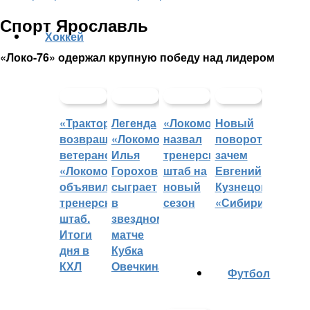
Спорт Ярославль
Хоккей
«Локо-76» одержал крупную победу над лидером
«Трактор»
Легенда
«Локомотив»
Новый
возвращает
«Локомотива»
назвал
поворот:
ветеранов,
Илья
тренерский
зачем
«Локомотив»
Горохов
штаб на
Евгений
объявил
сыграет
новый
Кузнецов
тренерский
в
сезон
«Сибири»?
штаб.
звездном
Итоги
матче
дня в
Кубка
КХЛ
Овечкина
Футбол