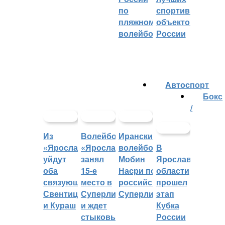
по
спортивных
пляжному
объектов
волейболу
России
Автоспорт
Бокс
/
Из
Волейбольный
Иранский
«Ярославича»
«Ярославич»
волейболист
В
уйдут
занял
Мобин
Ярославской
оба
15-е
Насри покинет
области
связующих:
место в
российскую
прошел
Свентицкис
Суперлиге
Суперлигу
этап
и Кураш
и ждет
Кубка
стыковых
России