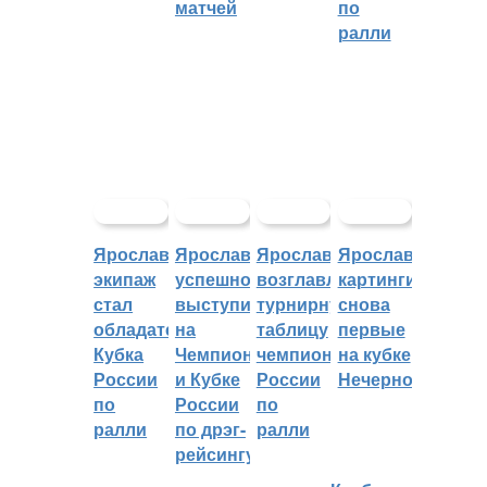
матчей
по
ралли
Ярославский
Ярославцы
Ярославцы
Ярославские
экипаж
успешно
возглавляют
картингисты
стал
выступили
турнирную
снова
обладателем
на
таблицу
первые
Кубка
Чемпионате
чемпионата
на кубке
России
и Кубке
России
Нечерноземья
по
России
по
ралли
по дрэг-
ралли
рейсингу