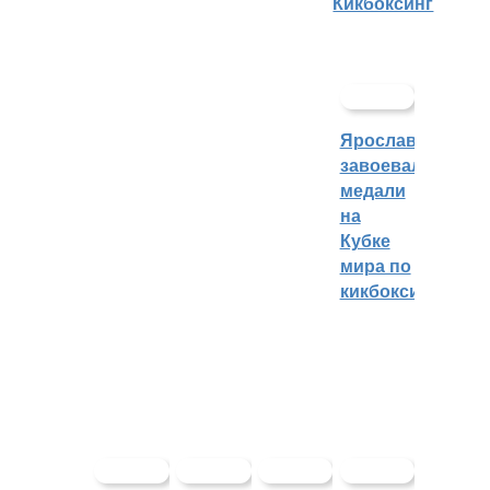
Кикбоксинг
Ярославцы
завоевали
медали
на
Кубке
мира по
кикбоксингу