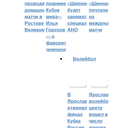
проводить
поднимет
«Шинник»
«Шинника»
домашние
Кубок
будет
почтили
матчи в
мира»:
заниматься
на
Ростове
Илья
специальное
международном
Великом
Горохов
АНО
матче
— о
фаворитах
чемпионата
Волейбол
В
Ярославский
Ярославле
волейбольный
отменили
центр
финал
вошел в
Кубка
число
России
лучших