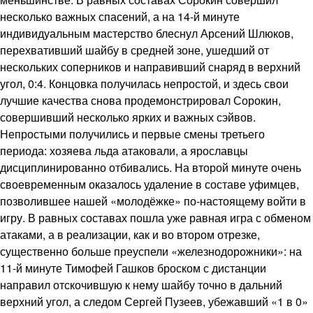
несколько важных спасений, а на 14-й минуте
индивидуальным мастерство блеснул Арсений Шлюков,
перехвативший шайбу в средней зоне, ушедший от
нескольких соперников и направивший снаряд в верхний
угол, 0:4. Концовка получилась непростой, и здесь свои
лучшие качества снова продемонстрировал Сорокин,
совершивший несколько ярких и важных сэйвов.
Непростыми получились и первые смены третьего
периода: хозяева льда атаковали, а ярославцы
дисциплинированно отбивались. На второй минуте очень
своевременным оказалось удаление в составе уфимцев,
позволившее нашей «молодёжке» по-настоящему войти в
игру. В равных составах пошла уже равная игра с обменом
атаками, а в реализации, как и во втором отрезке,
существенно больше преуспели «железнодорожники»: на
11-й минуте Тимофей Гашков броском с дистанции
направил отскочившую к нему шайбу точно в дальний
верхний угол, а следом Сергей Пузеев, убежавший «1 в 0»