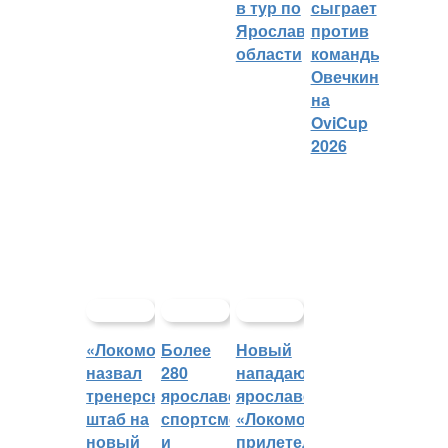
в тур по
сыграет
Ярославской
против
области
команды
Овечкина
на
OviCup
2026
«Локомотив»
Более
Новый
назвал
280
нападающий
тренерский
ярославских
ярославского
штаб на
спортсменов
«Локомотива»
новый
и
прилетел