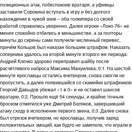
позиционных атак, побеспокоив вратаря, а уфимцы
заставили Сорокина вступать в игру и без долгого
нахождения в чужой зоне – оба голкипера со своей
работой справились уверенно. Далее игроки «Локо-76» не
менее спокойно отбились в меньшинстве, а за полторы
минуты до сирены сами получили численный перевес,
причём Кольцов был наказан большим штрафом. Наказать
соперника удалось на второй минуте второго же периода:
Андрей Клочко здорово переправил шайбу после
расчётливого наброса Максима Мануилова, 0:1. На шестой
минуте ярославцы остались вчетвером, снова смогли не
пропустить, а далее появившийся со скамейки штрафников
Георгий Давыдов убежал «1 в 0» и не оставил шансов
вратарю, 0:2. Прошло ещё 54 секунды, и крайне точным
броском отметился уже Дмитрий Беляков, завершивший
атаку сходу в исполнении первого звена, 0:3. Далее снова
был отрезок вчетвером, но ярославцы, получив заряд
положительных эмоций, как будто не заметили, что играли в
меньшинстве. В равных составах Сорокин совершил