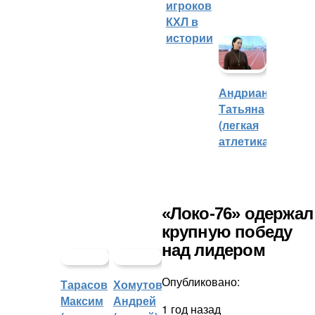
игроков
КХЛ в
истории
Андрианова
Татьяна
(легкая
атлетика)
«Локо-76» одержал
крупную победу
над лидером
Опубликовано:
Тарасов
Хомутов
Максим
Андрей
1 год назад