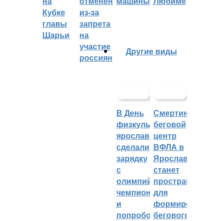
на
отменён
машины
Любиме
Кубке
из-за
главы
запрета
Шарьи
на
участие
Другие виды
россиян
В День
Смертин:
физкультурника
беговой
ярославцы
центр
сделали
ВФЛА в
зарядку
Ярославле
с
станет
олимпийским
пространством
чемпионом
для
и
формирования
попробовали
бегового