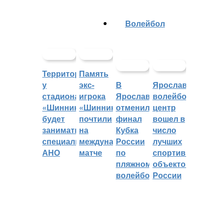
Волейбол
Территорией
Память
у
экс-
В
Ярославский
стадиона
игрока
Ярославле
волейбольный
«Шинник»
«Шинника»
отменили
центр
будет
почтили
финал
вошел в
заниматься
на
Кубка
число
специальное
международном
России
лучших
АНО
матче
по
спортивных
пляжному
объектов
волейболу
России