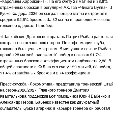
«Каролины Харрикейнз». На его счёту 28 матчей и 88,8%
отражённых бросков в регулярке АХЛ за «Чикаго Вулвз». В
Кубке Колдера 2026 он сыграл четыре матча и отражал в
среднем 92,6% бросков. За 32 матча в прошедшем сезоне
голкипер одержал 14 побед.
«Шанхайские Драконы» и вратарь Патрик Рыбар расторгли
контракт по соглашению сторон. По информации клуба,
голкипер был ценным игроком. В минувшем сезоне Рыбар
провёл 28 матчей, одержал 10 побед и показал 91,7%
отражённых бросков с коэффициентом надёжности 2,88. В
общей сложности в КХЛ на его счету 159 матчей, 68 побед,
91,4% отражённых бросков и 2,74 коэффициент.
Пресс-служба «Локомотива» представила тренерский штаб
на сезон-2026/2027. Главного тренера Дмитрия
Квартальнова поддерживают помощники Юрий Бабенко и
Александр Перов. Бабенко известен как двукратный
обладатель Кубка Гагарина; в карьере тренера он работал