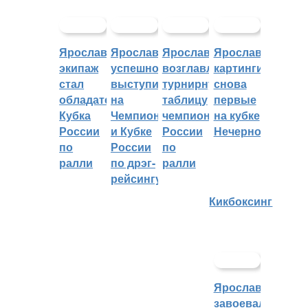
Ярославский
Ярославцы
Ярославцы
Ярославские
экипаж
успешно
возглавляют
картингисты
стал
выступили
турнирную
снова
обладателем
на
таблицу
первые
Кубка
Чемпионате
чемпионата
на кубке
России
и Кубке
России
Нечерноземья
по
России
по
ралли
по дрэг-
ралли
рейсингу
Кикбоксинг
Ярославцы
завоевали