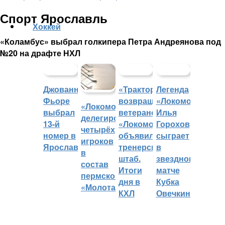
Спорт Ярославль
Хоккей
«Коламбус» выбрал голкипера Петра Андреянова под
№20 на драфте НХЛ
Джованни
«Трактор»
Легенда
Фьоре
возвращает
«Локомотива»
«Локомотив»
выбрал
ветеранов,
Илья
делегировал
13-й
«Локомотив»
Горохов
четырёх
номер в
объявил
сыграет
игроков
Ярославле
тренерский
в
в
штаб.
звездном
состав
Итоги
матче
пермского
дня в
Кубка
«Молота»
КХЛ
Овечкина