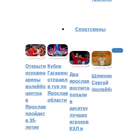
Cпортсмены
Хоккей
Открытие
Кубок
основной
Гагарина
Два
Шляпников
арены
отправляется
ярославских
Сергей
волейбольного
в тур по
воспитанника
(волейбол)
центра
Ярославской
попали
в
области
в
Ярославле
десятку
пройдет
лучших
в 35-
игроков
летие
КХЛ в