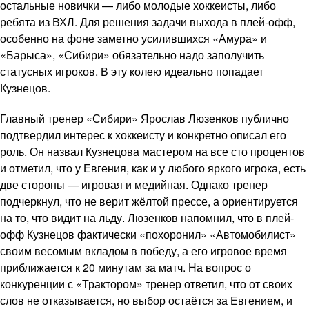
остальные новички — либо молодые хоккеисты, либо
ребята из ВХЛ. Для решения задачи выхода в плей-офф,
особенно на фоне заметно усилившихся «Амура» и
«Барыса», «Сибири» обязательно надо заполучить
статусных игроков. В эту колею идеально попадает
Кузнецов.
Главный тренер «Сибири» Ярослав Люзенков публично
подтвердил интерес к хоккеисту и конкретно описал его
роль. Он назвал Кузнецова мастером на все сто процентов
и отметил, что у Евгения, как и у любого яркого игрока, есть
две стороны — игровая и медийная. Однако тренер
подчеркнул, что не верит жёлтой прессе, а ориентируется
на то, что видит на льду. Люзенков напомнил, что в плей-
офф Кузнецов фактически «похоронил» «Автомобилист»
своим весомым вкладом в победу, а его игровое время
приближается к 20 минутам за матч. На вопрос о
конкуренции с «Трактором» тренер ответил, что от своих
слов не отказывается, но выбор остаётся за Евгением, и