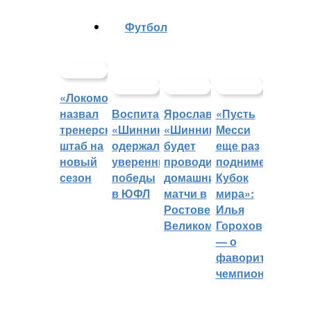
Футбол
«Локомотив»
назвал
Воспитанники
Ярославский
«Пусть
тренерский
«Шинника»
«Шинник»
Месси
штаб на
одержали
будет
еще раз
новый
уверенные
проводить
поднимет
сезон
победы
домашние
Кубок
в ЮФЛ
матчи в
мира»:
Ростове
Илья
Великом
Горохов
— о
фаворитах
чемпионата