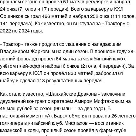
прошлом сезоне он провёл 51 матч в регулярке и набрал
24 очка (7 голов и 17 передач). Всего за карьеру в КХЛ
Сошников сыграл 466 матчей и набрал 252 очка (111 голов,
141 передача). Как известно, он выступал за «Трактор» с
2022 по 2024 годы.
«Трактор» также продлил соглашение с нападающим
Владимиром Жарковым на один сезон. В прошлом году 38-
летний форвард провёл 64 матча за челябинский клуб с
учётом плей-офф и набрал 6 очков (2 гола, 4 передачи). За
всю карьеру в КХЛ он провёл 830 матчей, забросил 61
шайбу и сделал 113 результативных передач.
Как стало известно, «Шанхайские Драконы» заключили
двухлетний контракт с вратарём Амиром Мифтаховым на
45 млн рублей за сезон (90 млн — за два года). В
настоящий момент «Ак Барс» обменял права на 26-летнего
голкипера в китайский клуб. Мифтахов — воспитанник
казанской школы, прошлый сезон провёл в фарм-клубе