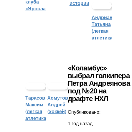
клуба
истории
«Ярославич»
Андрианова
Татьяна
(легкая
атлетика)
«Коламбус»
выбрал голкипера
Петра Андреянова
под №20 на
Тарасов
Хомутов
драфте НХЛ
Максим
Андрей
(легкая
(хоккей)
Опубликовано:
атлетика)
1 год назад