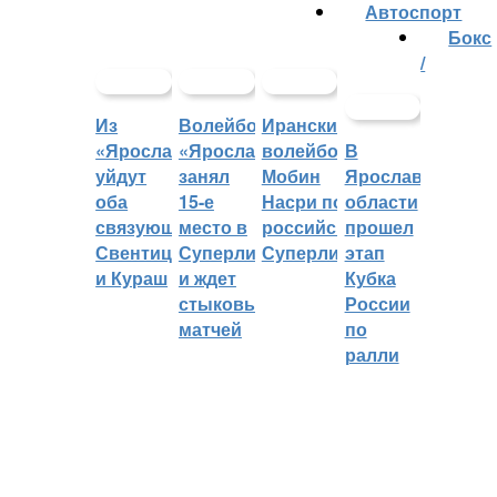
Автоспорт
Бокс
/
Из
Волейбольный
Иранский
«Ярославича»
«Ярославич»
волейболист
В
уйдут
занял
Мобин
Ярославской
оба
15-е
Насри покинет
области
связующих:
место в
российскую
прошел
Свентицкис
Суперлиге
Суперлигу
этап
и Кураш
и ждет
Кубка
стыковых
России
матчей
по
ралли