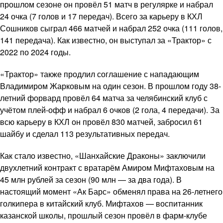
прошлом сезоне он провёл 51 матч в регулярке и набрал
24 очка (7 голов и 17 передач). Всего за карьеру в КХЛ
Сошников сыграл 466 матчей и набрал 252 очка (111 голов,
141 передача). Как известно, он выступал за «Трактор» с
2022 по 2024 годы.
«Трактор» также продлил соглашение с нападающим
Владимиром Жарковым на один сезон. В прошлом году 38-
летний форвард провёл 64 матча за челябинский клуб с
учётом плей-офф и набрал 6 очков (2 гола, 4 передачи). За
всю карьеру в КХЛ он провёл 830 матчей, забросил 61
шайбу и сделал 113 результативных передач.
Как стало известно, «Шанхайские Драконы» заключили
двухлетний контракт с вратарём Амиром Мифтаховым на
45 млн рублей за сезон (90 млн — за два года). В
настоящий момент «Ак Барс» обменял права на 26-летнего
голкипера в китайский клуб. Мифтахов — воспитанник
казанской школы, прошлый сезон провёл в фарм-клубе