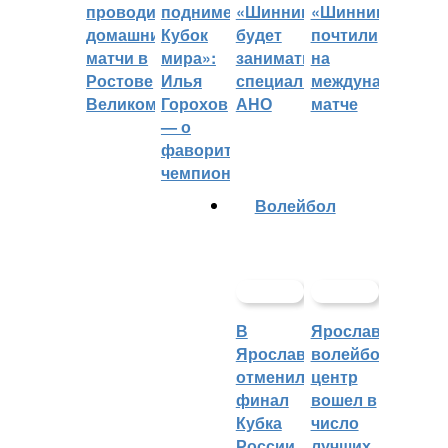
проводить
поднимет
«Шинник»
«Шинника»
домашние
Кубок
будет
почтили
матчи в
мира»:
заниматься
на
Ростове
Илья
специальное
международном
Великом
Горохов
АНО
матче
— о
фаворитах
чемпионата
Волейбол
В
Ярославский
Ярославле
волейбольный
отменили
центр
финал
вошел в
Кубка
число
России
лучших