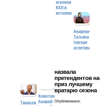
игроков
КХЛ в
истории
Андрианова
Татьяна
(легкая
атлетика)
назвала
претендентов на
приз лучшему
вратарю сезона
Хомутов
Опубликовано:
Андрей
Тарасов