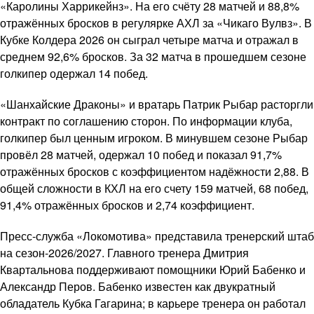
«Каролины Харрикейнз». На его счёту 28 матчей и 88,8%
отражённых бросков в регулярке АХЛ за «Чикаго Вулвз». В
Кубке Колдера 2026 он сыграл четыре матча и отражал в
среднем 92,6% бросков. За 32 матча в прошедшем сезоне
голкипер одержал 14 побед.
«Шанхайские Драконы» и вратарь Патрик Рыбар расторгли
контракт по соглашению сторон. По информации клуба,
голкипер был ценным игроком. В минувшем сезоне Рыбар
провёл 28 матчей, одержал 10 побед и показал 91,7%
отражённых бросков с коэффициентом надёжности 2,88. В
общей сложности в КХЛ на его счету 159 матчей, 68 побед,
91,4% отражённых бросков и 2,74 коэффициент.
Пресс-служба «Локомотива» представила тренерский штаб
на сезон-2026/2027. Главного тренера Дмитрия
Квартальнова поддерживают помощники Юрий Бабенко и
Александр Перов. Бабенко известен как двукратный
обладатель Кубка Гагарина; в карьере тренера он работал