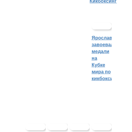
Кикбоксинг
Ярославцы
завоевали
медали
на
Кубке
мира по
кикбоксингу