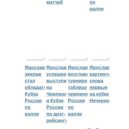
матчей
по
ралли
Ярославский
Ярославцы
Ярославцы
Ярославские
экипаж
успешно
возглавляют
картингисты
стал
выступили
турнирную
снова
обладателем
на
таблицу
первые
Кубка
Чемпионате
чемпионата
на кубке
России
и Кубке
России
Нечерноземья
по
России
по
ралли
по дрэг-
ралли
рейсингу