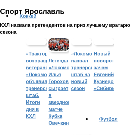
Спорт Ярославль
Хоккей
КХЛ назвала претендентов на приз лучшему вратарю
сезона
«Трактор»
«Локомотив»
Новый
возвращает
назвал
поворот:
Легенда
ветеранов,
тренерский
зачем
«Локомотива»
«Локомотив»
штаб на
Евгений
Илья
объявил
новый
Кузнецов
Горохов
тренерский
сезон
«Сибири»?
сыграет
штаб.
в
Итоги
звездном
дня в
матче
КХЛ
Кубка
Футбол
Овечкина