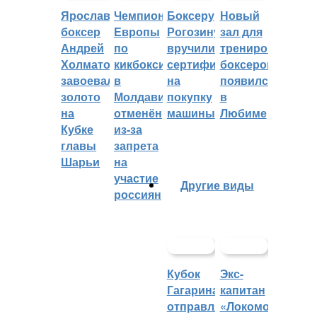
Ярославский
Чемпионат
Боксеру
Новый
боксер
Европы
Рогозину
зал для
Андрей
по
вручили
тренировок
Холматов
кикбоксингу
сертификат
боксеров
завоевал
в
на
появился
золото
Молдавии
покупку
в
на
отменён
машины
Любиме
Кубке
из-за
главы
запрета
Шарьи
на
участие
Другие виды
россиян
Кубок
Экс-
Гагарина
капитан
отправляется
«Локомотива»