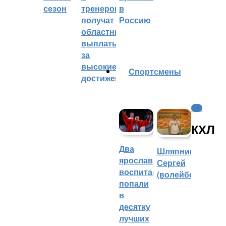
сезон
тренеров
в
получат
Россию
областные
выплаты
за
высокие
Cпортсмены
достижения
КХЛ
КХЛ
Два
Шляпников
ярославских
Сергей
воспитанника
(волейбол)
попали
в
десятку
лучших