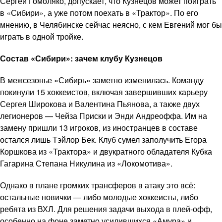
Сергей Гомоляко, допускает, что Кузнецов может поиграть
в «Сибири», а уже потом поехать в «Трактор». По его
мнению, в Челябинске сейчас неясно, с кем Евгений мог бы
играть в одной тройке.
Состав «Сибири»: зачем клубу Кузнецов
В межсезонье «Сибирь» заметно изменилась. Команду
покинули 15 хоккеистов, включая завершивших карьеру
Сергея Широкова и Валентина Пьянова, а также двух
легионеров — Чейза Приски и Энди Андреоффа. Им на
замену пришли 13 игроков, из иностранцев в составе
остался лишь Тэйлор Бек. Клуб сумел заполучить Егора
Коршкова из «Трактора» и двукратного обладателя Кубка
Гагарина Степана Никулина из «Локомотива».
Однако в плане громких трансферов в атаку это всё:
остальные новички — либо молодые хоккеисты, либо
ребята из ВХЛ. Для решения задачи выхода в плей-офф,
особенно на фоне заметно усилившихся «Амура» и