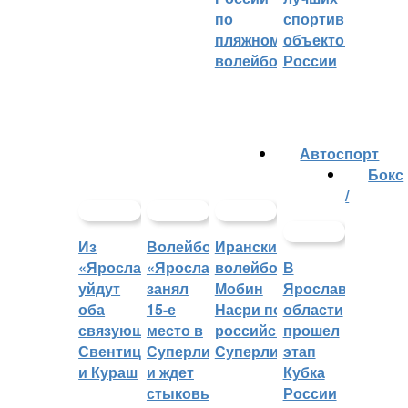
по
спортивных
пляжному
объектов
волейболу
России
Автоспорт
Бокс
/
Из
Волейбольный
Иранский
«Ярославича»
«Ярославич»
волейболист
В
уйдут
занял
Мобин
Ярославской
оба
15-е
Насри покинет
области
связующих:
место в
российскую
прошел
Свентицкис
Суперлиге
Суперлигу
этап
и Кураш
и ждет
Кубка
стыковых
России