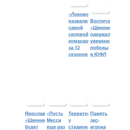
«Локомотив»
назвали
Воспитанники
самой
«Шинника»
силовой
одержали
командой
уверенные
за 12
победы
сезонов
в ЮФЛ
Ярославский
«Пусть
Территорией
Память
«Шинник»
Месси
у
экс-
будет
еще раз
стадиона
игрока