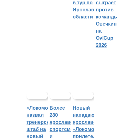
в тур по
сыграет
Ярославской
против
области
команды
Овечкина
на
OviCup
2026
«Локомотив»
Более
Новый
назвал
280
нападающий
тренерский
ярославских
ярославского
штаб на
спортсменов
«Локомотива»
новый
и
прилетел