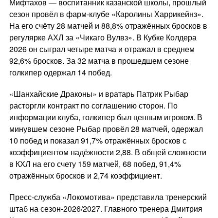
Мифтахов — воспитанник казанской школы, прошлый
сезон провёл в фарм-клубе «Каролины Харрикейнз».
На его счёту 28 матчей и 88,8% отражённых бросков в
регулярке АХЛ за «Чикаго Вулвз». В Кубке Колдера
2026 он сыграл четыре матча и отражал в среднем
92,6% бросков. За 32 матча в прошедшем сезоне
голкипер одержал 14 побед.
«Шанхайские Драконы» и вратарь Патрик Рыбар
расторгли контракт по соглашению сторон. По
информации клуба, голкипер был ценным игроком. В
минувшем сезоне Рыбар провёл 28 матчей, одержал
10 побед и показал 91,7% отражённых бросков с
коэффициентом надёжности 2,88. В общей сложности
в КХЛ на его счету 159 матчей, 68 побед, 91,4%
отражённых бросков и 2,74 коэффициент.
Пресс-служба «Локомотива» представила тренерский
штаб на сезон-2026/2027. Главного тренера Дмитрия