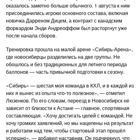
оказалось заметно больше обычного. 1 августа к ним
присоединились игроки основного состава, включая
новичка Дарреном Дицем, а контракт с канадским
форвардом Энди Андреоффом был расторгнут уже
после начала сборов.
Тренировка прошла на малой арене «Сибирь-Арена»,
где новосибирцы разделились на две группы. Не
обошлось и без традиционных для летнего периода
баллонов — часть привычной подготовки к сезону.
«Сибирь» — шестая моя команда в КХЛ, и в каждой из
них я вынес из опыта что-то полезное», — отметил
Люзенков. По его словам, переезд в Новосибирск не
зависит от близости к Астане — главное, спортивная
составляющая. «Хочу достигать целей с командой. Не
хочу громких заявлений, но мы нацелены на результат
и работаем над тем, чтобы стартовый этап прошёл
успешно», — добавил наставник. Он подчеркнул, что