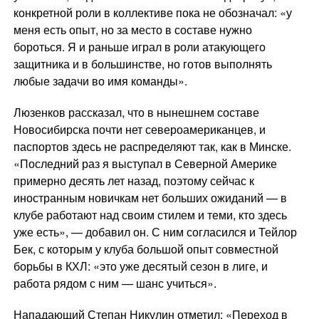
конкретной роли в коллективе пока не обозначал: «у
меня есть опыт, но за место в составе нужно
бороться. Я и раньше играл в роли атакующего
защитника и в большинстве, но готов выполнять
любые задачи во имя команды».
Люзенков рассказал, что в нынешнем составе
Новосибирска почти нет североамериканцев, и
паспортов здесь не распределяют так, как в Минске.
«Последний раз я выступал в Северной Америке
примерно десять лет назад, поэтому сейчас к
иностранным новичкам нет больших ожиданий — в
клубе работают над своим стилем и теми, кто здесь
уже есть», — добавил он. С ним согласился и Тейлор
Бек, с которым у клуба большой опыт совместной
борьбы в КХЛ: «это уже десятый сезон в лиге, и
работа рядом с ним — шанс учиться».
Нападающий Степан Никулин отметил: «Переход в