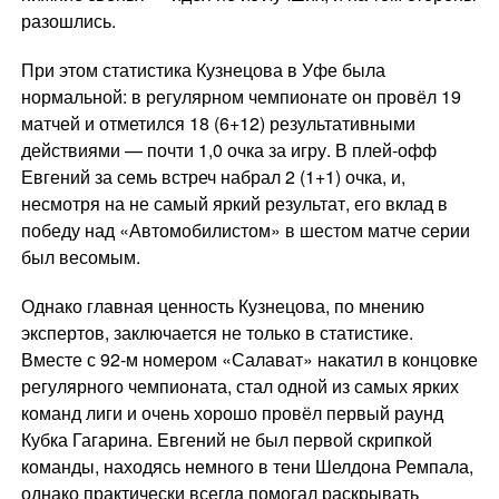
разошлись.
При этом статистика Кузнецова в Уфе была
нормальной: в регулярном чемпионате он провёл 19
матчей и отметился 18 (6+12) результативными
действиями — почти 1,0 очка за игру. В плей-офф
Евгений за семь встреч набрал 2 (1+1) очка, и,
несмотря на не самый яркий результат, его вклад в
победу над «Автомобилистом» в шестом матче серии
был весомым.
Однако главная ценность Кузнецова, по мнению
экспертов, заключается не только в статистике.
Вместе с 92-м номером «Салават» накатил в концовке
регулярного чемпионата, стал одной из самых ярких
команд лиги и очень хорошо провёл первый раунд
Кубка Гагарина. Евгений не был первой скрипкой
команды, находясь немного в тени Шелдона Ремпала,
однако практически всегда помогал раскрывать