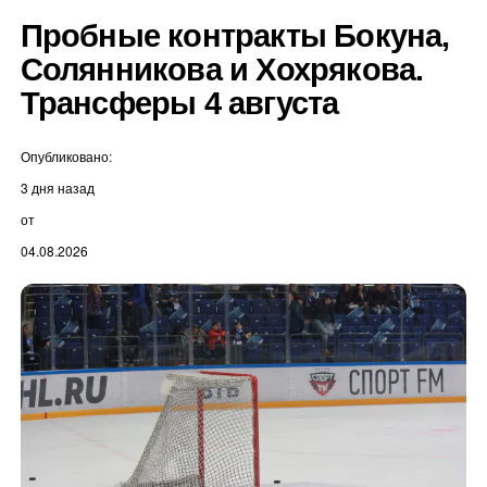
Пробные контракты Бокуна,
Солянникова и Хохрякова.
Трансферы 4 августа
Опубликовано:
3 дня назад
от
04.08.2026