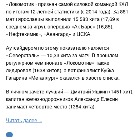
«Локомотив» признан самой силовой командой КХЛ
по итогам 12-летней статистики (с 2014 года). За 881
матч ярославцы выполнили 15 583 хита (17,69 в
среднем за игру), опередив «Ак Барс» (16,85),
«Нефтехимик», «Авангард» и ЦСКА.
Аутсайдером по этому показателю является
«Северсталь» — 10,33 хита за матч. В прошлом
регулярном чемпионате «Локомотив» также
лидировал (1638 хитов), а вот финалист Кубка
Гагарина «Металлург» оказался в хвосте списка.
В личном зачёте лучший — Дмитрий Яшкин (1451 хит),
капитан железнодорожников Александр Елесин
занимает четвёртое место (1384 хита).
Читать далее ...
КХЛ