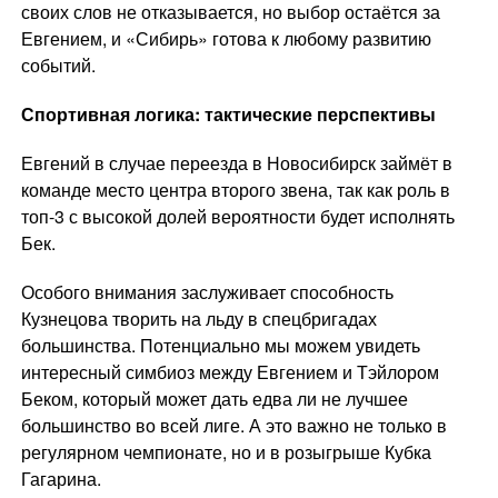
своих слов не отказывается, но выбор остаётся за
Евгением, и «Сибирь» готова к любому развитию
событий.
Спортивная логика: тактические перспективы
Евгений в случае переезда в Новосибирск займёт в
команде место центра второго звена, так как роль в
топ-3 с высокой долей вероятности будет исполнять
Бек.
Особого внимания заслуживает способность
Кузнецова творить на льду в спецбригадах
большинства. Потенциально мы можем увидеть
интересный симбиоз между Евгением и Тэйлором
Беком, который может дать едва ли не лучшее
большинство во всей лиге. А это важно не только в
регулярном чемпионате, но и в розыгрыше Кубка
Гагарина.