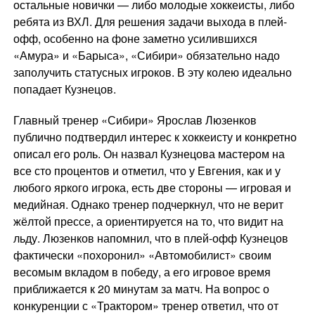
остальные новички — либо молодые хоккеисты, либо
ребята из ВХЛ. Для решения задачи выхода в плей-
офф, особенно на фоне заметно усилившихся
«Амура» и «Барыса», «Сибири» обязательно надо
заполучить статусных игроков. В эту колею идеально
попадает Кузнецов.
Главный тренер «Сибири» Ярослав Люзенков
публично подтвердил интерес к хоккеисту и конкретно
описал его роль. Он назвал Кузнецова мастером на
все сто процентов и отметил, что у Евгения, как и у
любого яркого игрока, есть две стороны — игровая и
медийная. Однако тренер подчеркнул, что не верит
жёлтой прессе, а ориентируется на то, что видит на
льду. Люзенков напомнил, что в плей-офф Кузнецов
фактически «похоронил» «Автомобилист» своим
весомым вкладом в победу, а его игровое время
приближается к 20 минутам за матч. На вопрос о
конкуренции с «Трактором» тренер ответил, что от