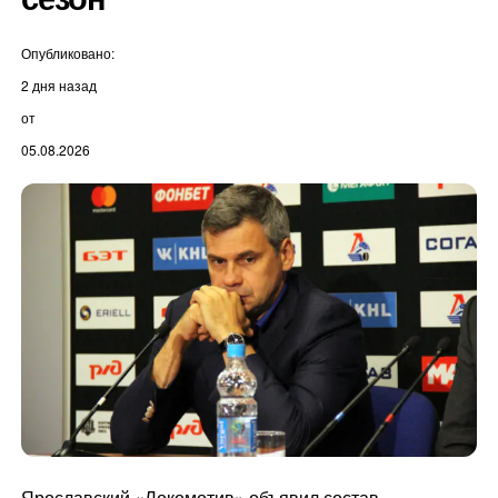
Опубликовано:
2 дня назад
от
05.08.2026
Ярославский «Локомотив» объявил состав