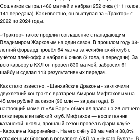
Сошников сыграл 466 матчей и набрал 252 очка (111 голов,
141 передача). Как известно, он выступал за «Трактор» с
2022 по 2024 годы.
«Трактор» также продлил соглашение с нападающим
Владимиром Жарковым на один сезон. В прошлом году 38-
летний форвард провёл 64 матча за челябинский клуб с
учётом плей-офф и набрал 6 очков (2 гола, 4 передачи). За
всю карьеру в КХЛ он провёл 830 матчей, забросил 61
шайбу и сделал 113 результативных передач.
Как стало известно, «Шанхайские Драконы» заключили
двухлетний контракт с вратарём Амиром Мифтаховым на
45 млн рублей за сезон (90 млн — за два года). В
настоящий момент «Ак Барс» обменял права на 26-летнего
голкипера в китайский клуб. Мифтахов — воспитанник
казанской школы, прошлый сезон провёл в фарм-клубе
«Каролины Харрикейнз». На его счёту 28 матчей и 88,8%
отражённых бросков в регулярке АХЛ за «Чикаго Вулвз». В