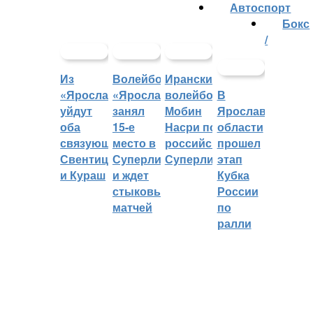
Автоспорт
Бокс
/
Из
Волейбольный
Иранский
«Ярославича»
«Ярославич»
волейболист
В
уйдут
занял
Мобин
Ярославской
оба
15-е
Насри покинет
области
связующих:
место в
российскую
прошел
Свентицкис
Суперлиге
Суперлигу
этап
и Кураш
и ждет
Кубка
стыковых
России
матчей
по
ралли