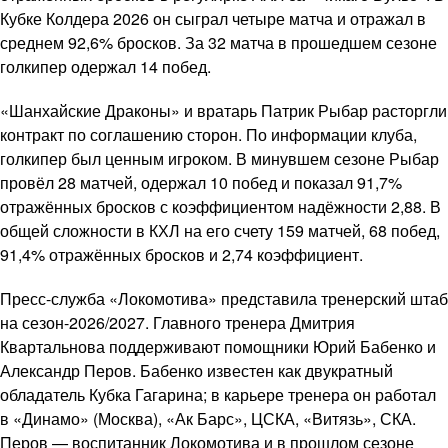
Кубке Колдера 2026 он сыграл четыре матча и отражал в
среднем 92,6% бросков. За 32 матча в прошедшем сезоне
голкипер одержал 14 побед.
«Шанхайские Драконы» и вратарь Патрик Рыбар расторгли
контракт по соглашению сторон. По информации клуба,
голкипер был ценным игроком. В минувшем сезоне Рыбар
провёл 28 матчей, одержал 10 побед и показал 91,7%
отражённых бросков с коэффициентом надёжности 2,88. В
общей сложности в КХЛ на его счету 159 матчей, 68 побед,
91,4% отражённых бросков и 2,74 коэффициент.
Пресс-служба «Локомотива» представила тренерский штаб
на сезон-2026/2027. Главного тренера Дмитрия
Квартальнова поддерживают помощники Юрий Бабенко и
Александр Перов. Бабенко известен как двукратный
обладатель Кубка Гагарина; в карьере тренера он работал
в «Динамо» (Москва), «Ак Барс», ЦСКА, «Витязь», СКА.
Перов — воспитанник Локомотива и в прошлом сезоне