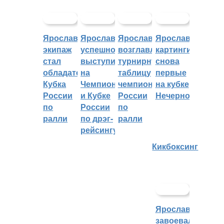
Ярославский
Ярославцы
Ярославцы
Ярославские
экипаж
успешно
возглавляют
картингисты
стал
выступили
турнирную
снова
обладателем
на
таблицу
первые
Кубка
Чемпионате
чемпионата
на кубке
России
и Кубке
России
Нечерноземья
по
России
по
ралли
по дрэг-
ралли
рейсингу
Кикбоксинг
Ярославцы
завоевали