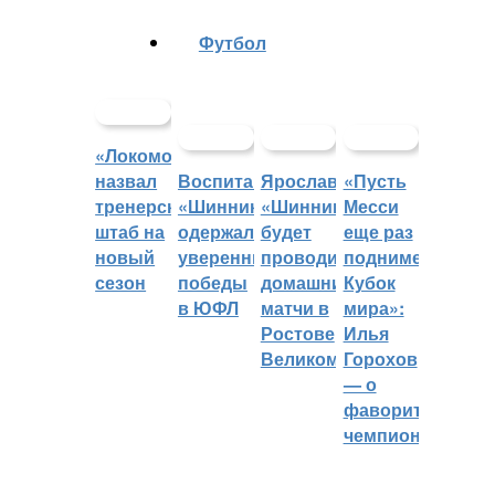
Футбол
«Локомотив»
назвал
Воспитанники
Ярославский
«Пусть
тренерский
«Шинника»
«Шинник»
Месси
штаб на
одержали
будет
еще раз
новый
уверенные
проводить
поднимет
сезон
победы
домашние
Кубок
в ЮФЛ
матчи в
мира»:
Ростове
Илья
Великом
Горохов
— о
фаворитах
чемпионата