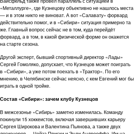
Вайсфельд также провёл параллель с ситуацией в
«Металлурге», где Кузнецову объективно не нашлось места
— и в этом никто не виноват. А вот «Салавату» форвард
действительно помог, и в «Сибири» ситуация примерно та
же. Главный вопрос сейчас не в том, куда перейдёт
форвард, а в том, в какой физической форме он окажется
на старте сезона.
Другой эксперт, бывший спортивный директор «Лады»
Сергей Гомоляко, допускает, что Кузнецов может поиграть
в «Сибири», а уже потом поехать в «Трактор». По его
мнению, в Челябинске сейчас неясно, с кем Евгений мог бы
играть в одной тройке.
Состав «Сибири»: зачем клубу Кузнецов
В межсезонье «Сибирь» заметно изменилась. Команду
покинули 15 хоккеистов, включая завершивших карьеру
Сергея Широкова и Валентина Пьянова, а также двух
легионеров — Чейза Приски и Энди Андреоффа. Им на