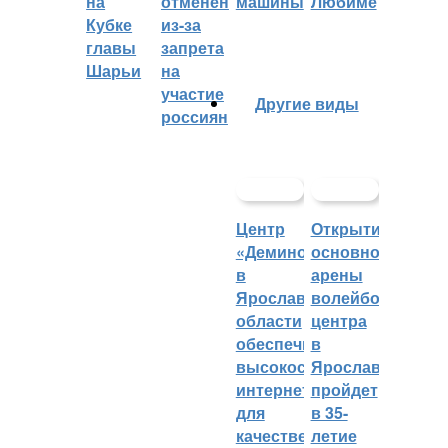
на
отменён
машины
Любиме
Кубке
из-за
главы
запрета
Шарьи
на
участие
Другие виды
россиян
Центр
Открытие
«Демино»
основной
в
арены
Ярославской
волейбольного
области
центра
обеспечивают
в
высокоскоростным
Ярославле
интернетом
пройдет
для
в 35-
качественных
летие