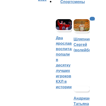
Cпортсмены
КХЛ
Два
Шляпников
ярославских
Сергей
воспитанника
(волейбол)
попали
в
десятку
лучших
игроков
КХЛ в
истории
Андрианова
Татьяна