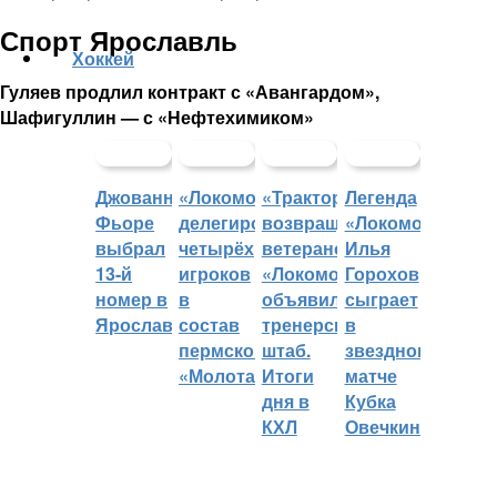
Спорт Ярославль
Хоккей
Гуляев продлил контракт с «Авангардом»,
Шафигуллин — с «Нефтехимиком»
Джованни
«Локомотив»
«Трактор»
Легенда
Фьоре
делегировал
возвращает
«Локомотива»
выбрал
четырёх
ветеранов,
Илья
13-й
игроков
«Локомотив»
Горохов
номер в
в
объявил
сыграет
Ярославле
состав
тренерский
в
пермского
штаб.
звездном
«Молота»
Итоги
матче
дня в
Кубка
КХЛ
Овечкина