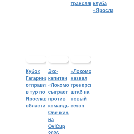
трансляций
клуба
«Ярославич»
Кубок
Экс-
«Локомотив»
Гагарина
капитан
назвал
отправляется
«Локомотива»
тренерский
в тур по
сыграет
штаб на
Ярославской
против
новый
области
команды
сезон
Овечкина
на
OviCup
2026