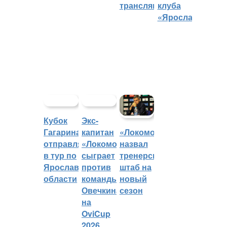
трансляций
клуба
«Ярославич»
Кубок
Экс-
Гагарина
капитан
«Локомотив»
отправляется
«Локомотива»
назвал
в тур по
сыграет
тренерский
Ярославской
против
штаб на
области
команды
новый
Овечкина
сезон
на
OviCup
2026