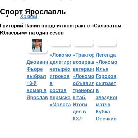
Спорт Ярославль
Хоккей
Григорий Панин продлил контракт с «Салаватом
Юлаевым» на один сезон
«Локомотив»
«Трактор»
Легенда
делегировал
возвращает
«Локомотива»
Джованни
четырёх
ветеранов,
Илья
Фьоре
игроков
«Локомотив»
Горохов
выбрал
в
объявил
сыграет
13-й
состав
тренерский
в
номер в
пермского
штаб.
звездном
Ярославле
«Молота»
Итоги
матче
дня в
Кубка
КХЛ
Овечкина