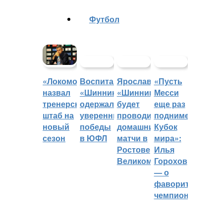
Футбол
Воспитанники
Ярославский
«Пусть
«Локомотив»
«Шинника»
«Шинник»
Месси
назвал
одержали
будет
еще раз
тренерский
уверенные
проводить
поднимет
штаб на
победы
домашние
Кубок
новый
в ЮФЛ
матчи в
мира»:
сезон
Ростове
Илья
Великом
Горохов
— о
фаворитах
чемпионата