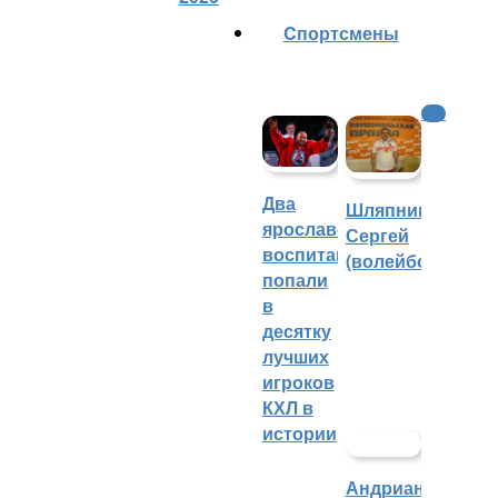
Cпортсмены
КХЛ
Два
Шляпников
ярославских
Сергей
воспитанника
(волейбол)
попали
в
десятку
лучших
игроков
КХЛ в
истории
Андрианова