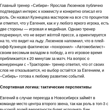
Главный тренер «Сибири» Ярослав Люзенков публично
подтвердил интерес к хоккеисту и конкретно описал его
роль. Он назвал Кузнецова мастером на все сто процентов
и отметил, что у Евгения, как и у любого яркого игрока, есть
две стороны — игровая и медийная. Однако тренер
подчеркнул, что не верит жёлтой прессе, а ориентируется
на то, что видит на льду. Люзенков напомнил, что в плей-
офф Кузнецов фактически «похоронил» «Автомобилист»
своим весомым вкладом в победу, а его игровое время
приближается к 20 минутам за матч. На вопрос о
конкуренции с «Трактором» тренер ответил, что от своих
слов не отказывается, но выбор остаётся за Евгением, и
«Сибирь» готова к любому развитию событий.
Спортивная логика: тактические перспективы
Евгений в случае переезда в Новосибирск займёт в
команде место центра второго звена, так как роль в топ-3 с
высокой долей вероятности будет исполнять Бек.