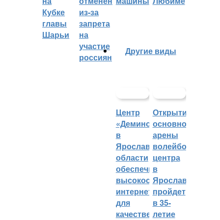
на
отменён
машины
Любиме
Кубке
из-за
главы
запрета
Шарьи
на
участие
Другие виды
россиян
Центр
Открытие
«Демино»
основной
в
арены
Ярославской
волейбольного
области
центра
обеспечивают
в
высокоскоростным
Ярославле
интернетом
пройдет
для
в 35-
качественных
летие