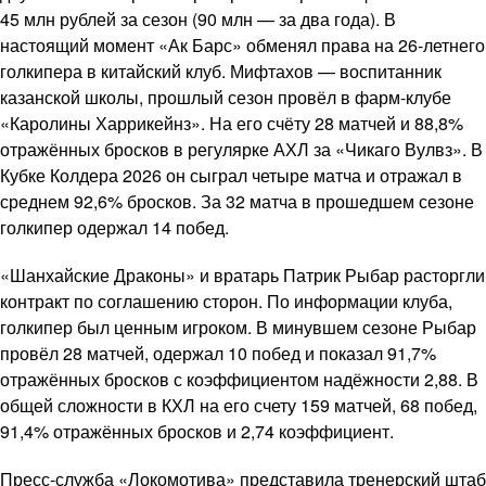
45 млн рублей за сезон (90 млн — за два года). В
настоящий момент «Ак Барс» обменял права на 26-летнего
голкипера в китайский клуб. Мифтахов — воспитанник
казанской школы, прошлый сезон провёл в фарм-клубе
«Каролины Харрикейнз». На его счёту 28 матчей и 88,8%
отражённых бросков в регулярке АХЛ за «Чикаго Вулвз». В
Кубке Колдера 2026 он сыграл четыре матча и отражал в
среднем 92,6% бросков. За 32 матча в прошедшем сезоне
голкипер одержал 14 побед.
«Шанхайские Драконы» и вратарь Патрик Рыбар расторгли
контракт по соглашению сторон. По информации клуба,
голкипер был ценным игроком. В минувшем сезоне Рыбар
провёл 28 матчей, одержал 10 побед и показал 91,7%
отражённых бросков с коэффициентом надёжности 2,88. В
общей сложности в КХЛ на его счету 159 матчей, 68 побед,
91,4% отражённых бросков и 2,74 коэффициент.
Пресс-служба «Локомотива» представила тренерский штаб