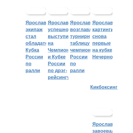
Ярославский
Ярославцы
Ярославцы
Ярославские
экипаж
успешно
возглавляют
картингисты
стал
выступили
турнирную
снова
обладателем
на
таблицу
первые
Кубка
Чемпионате
чемпионата
на кубке
России
и Кубке
России
Нечерноземья
по
России
по
ралли
по дрэг-
ралли
рейсингу
Кикбоксинг
Ярославцы
завоевали