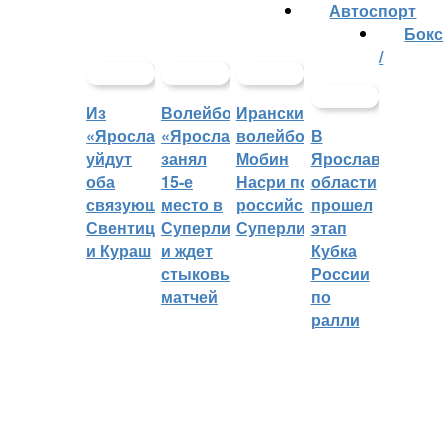
Автоспорт
Бокс
/
Из
Волейбольный
Иранский
«Ярославича»
«Ярославич»
волейболист
В
уйдут
занял
Мобин
Ярославской
оба
15-е
Насри покинет
области
связующих:
место в
российскую
прошел
Свентицкис
Суперлиге
Суперлигу
этап
и Кураш
и ждет
Кубка
стыковых
России
матчей
по
ралли