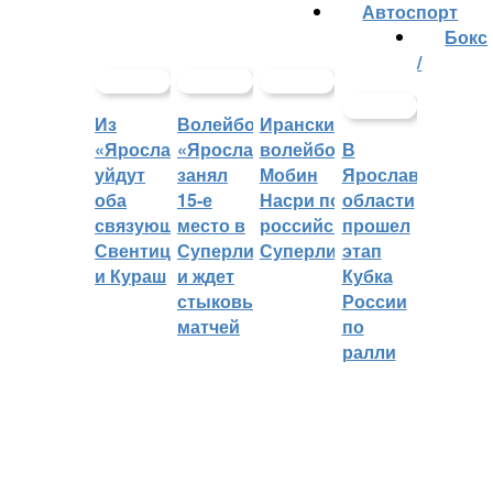
Автоспорт
Бокс
/
Из
Волейбольный
Иранский
«Ярославича»
«Ярославич»
волейболист
В
уйдут
занял
Мобин
Ярославской
оба
15-е
Насри покинет
области
связующих:
место в
российскую
прошел
Свентицкис
Суперлиге
Суперлигу
этап
и Кураш
и ждет
Кубка
стыковых
России
матчей
по
ралли