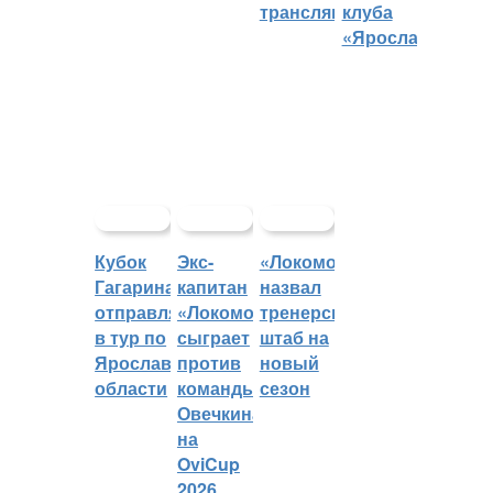
трансляций
клуба
«Ярославич»
Кубок
Экс-
«Локомотив»
Гагарина
капитан
назвал
отправляется
«Локомотива»
тренерский
в тур по
сыграет
штаб на
Ярославской
против
новый
области
команды
сезон
Овечкина
на
OviCup
2026