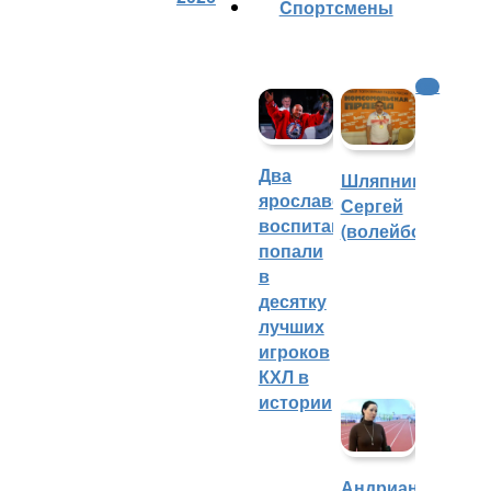
Cпортсмены
КХЛ
Два
Шляпников
ярославских
Сергей
воспитанника
(волейбол)
попали
в
десятку
лучших
игроков
КХЛ в
истории
Андрианова