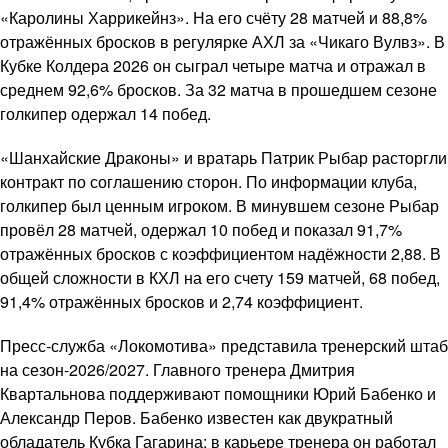
«Каролины Харрикейнз». На его счёту 28 матчей и 88,8%
отражённых бросков в регулярке АХЛ за «Чикаго Вулвз». В
Кубке Колдера 2026 он сыграл четыре матча и отражал в
среднем 92,6% бросков. За 32 матча в прошедшем сезоне
голкипер одержал 14 побед.
«Шанхайские Драконы» и вратарь Патрик Рыбар расторгли
контракт по соглашению сторон. По информации клуба,
голкипер был ценным игроком. В минувшем сезоне Рыбар
провёл 28 матчей, одержал 10 побед и показал 91,7%
отражённых бросков с коэффициентом надёжности 2,88. В
общей сложности в КХЛ на его счету 159 матчей, 68 побед,
91,4% отражённых бросков и 2,74 коэффициент.
Пресс-служба «Локомотива» представила тренерский штаб
на сезон-2026/2027. Главного тренера Дмитрия
Квартальнова поддерживают помощники Юрий Бабенко и
Александр Перов. Бабенко известен как двукратный
обладатель Кубка Гагарина; в карьере тренера он работал