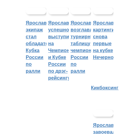
Ярославский
Ярославцы
Ярославцы
Ярославские
экипаж
успешно
возглавляют
картингисты
стал
выступили
турнирную
снова
обладателем
на
таблицу
первые
Кубка
Чемпионате
чемпионата
на кубке
России
и Кубке
России
Нечерноземья
по
России
по
ралли
по дрэг-
ралли
рейсингу
Кикбоксинг
Ярославцы
завоевали