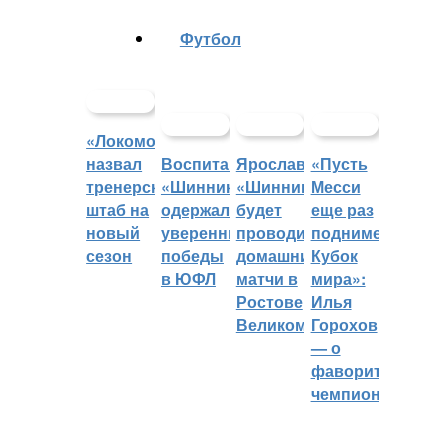
Футбол
«Локомотив»
назвал
Воспитанники
Ярославский
«Пусть
тренерский
«Шинника»
«Шинник»
Месси
штаб на
одержали
будет
еще раз
новый
уверенные
проводить
поднимет
сезон
победы
домашние
Кубок
в ЮФЛ
матчи в
мира»:
Ростове
Илья
Великом
Горохов
— о
фаворитах
чемпионата