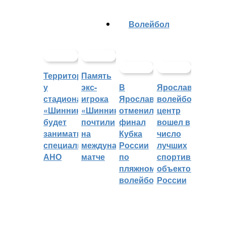
Волейбол
Территорией
Память
у
экс-
В
Ярославский
стадиона
игрока
Ярославле
волейбольный
«Шинник»
«Шинника»
отменили
центр
будет
почтили
финал
вошел в
заниматься
на
Кубка
число
специальное
международном
России
лучших
АНО
матче
по
спортивных
пляжному
объектов
волейболу
России