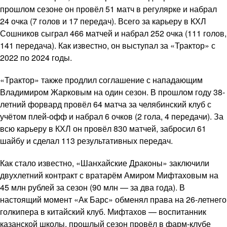
прошлом сезоне он провёл 51 матч в регулярке и набрал
24 очка (7 голов и 17 передач). Всего за карьеру в КХЛ
Сошников сыграл 466 матчей и набрал 252 очка (111 голов,
141 передача). Как известно, он выступал за «Трактор» с
2022 по 2024 годы.
«Трактор» также продлил соглашение с нападающим
Владимиром Жарковым на один сезон. В прошлом году 38-
летний форвард провёл 64 матча за челябинский клуб с
учётом плей-офф и набрал 6 очков (2 гола, 4 передачи). За
всю карьеру в КХЛ он провёл 830 матчей, забросил 61
шайбу и сделал 113 результативных передач.
Как стало известно, «Шанхайские Драконы» заключили
двухлетний контракт с вратарём Амиром Мифтаховым на
45 млн рублей за сезон (90 млн — за два года). В
настоящий момент «Ак Барс» обменял права на 26-летнего
голкипера в китайский клуб. Мифтахов — воспитанник
казанской школы, прошлый сезон провёл в фарм-клубе