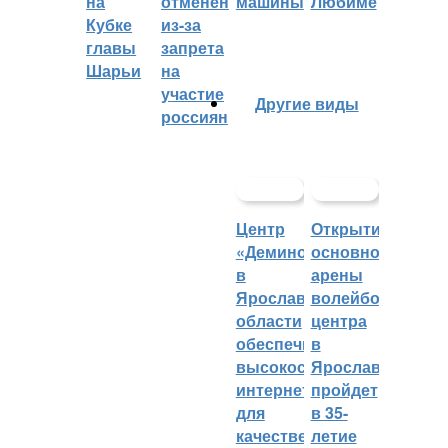
на
отменён
машины
Любиме
Кубке
из-за
главы
запрета
Шарьи
на
участие
Другие виды
россиян
Центр
Открытие
«Демино»
основной
в
арены
Ярославской
волейбольного
области
центра
обеспечивают
в
высокоскоростным
Ярославле
интернетом
пройдет
для
в 35-
качественных
летие