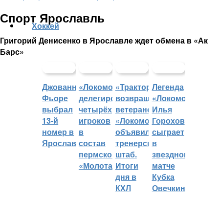
Спорт Ярославль
Хоккей
Григорий Денисенко в Ярославле ждет обмена в «Ак
Барс»
Джованни
«Локомотив»
«Трактор»
Легенда
Фьоре
делегировал
возвращает
«Локомотива»
выбрал
четырёх
ветеранов,
Илья
13-й
игроков
«Локомотив»
Горохов
номер в
в
объявил
сыграет
Ярославле
состав
тренерский
в
пермского
штаб.
звездном
«Молота»
Итоги
матче
дня в
Кубка
КХЛ
Овечкина