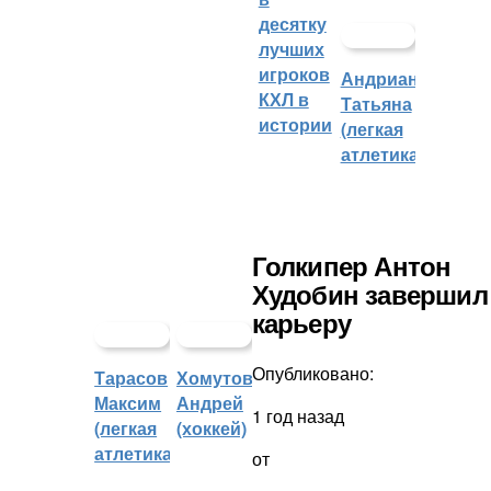
десятку
лучших
игроков
Андрианова
КХЛ в
Татьяна
истории
(легкая
атлетика)
Голкипер Антон
Худобин завершил
карьеру
Опубликовано:
Тарасов
Хомутов
Максим
Андрей
1 год назад
(легкая
(хоккей)
атлетика)
от