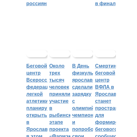
россиян
в финал
Беговой
Около
В День
Смертин:
центр
трех
физкультурника
беговой
Всероссийской
тысяч
ярославцы
центр
федерации
человек
сделали
ВФЛА в
легкой
приняли
зарядку
Ярославле
атлетики
участие
с
станет
планируют
в
олимпийским
пространством
открыть
рыбинском
чемпионом
для
в
этапе
и
формирования
Ярославле
проекта
попробовали
бегового
в этом
«Фармэко
свои
сообщества