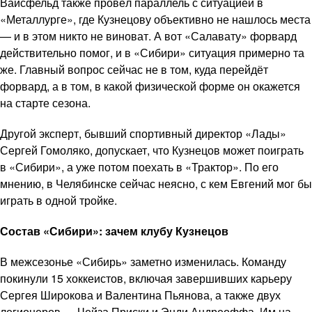
Вайсфельд также провёл параллель с ситуацией в
«Металлурге», где Кузнецову объективно не нашлось места
— и в этом никто не виноват. А вот «Салавату» форвард
действительно помог, и в «Сибири» ситуация примерно та
же. Главный вопрос сейчас не в том, куда перейдёт
форвард, а в том, в какой физической форме он окажется
на старте сезона.
Другой эксперт, бывший спортивный директор «Лады»
Сергей Гомоляко, допускает, что Кузнецов может поиграть
в «Сибири», а уже потом поехать в «Трактор». По его
мнению, в Челябинске сейчас неясно, с кем Евгений мог бы
играть в одной тройке.
Состав «Сибири»: зачем клубу Кузнецов
В межсезонье «Сибирь» заметно изменилась. Команду
покинули 15 хоккеистов, включая завершивших карьеру
Сергея Широкова и Валентина Пьянова, а также двух
легионеров — Чейза Приски и Энди Андреоффа. Им на