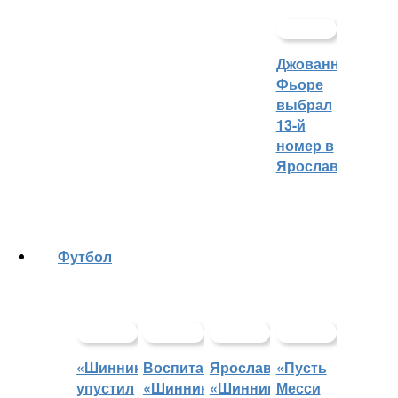
Джованни
Фьоре
выбрал
13-й
номер в
Ярославле
Футбол
«Шинник»
Воспитанники
Ярославский
«Пусть
упустил
«Шинника»
«Шинник»
Месси