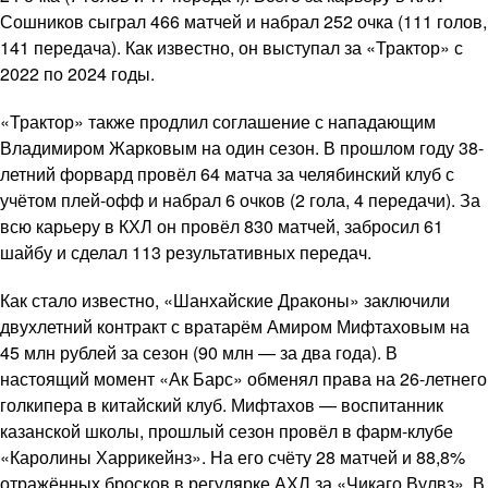
Сошников сыграл 466 матчей и набрал 252 очка (111 голов,
141 передача). Как известно, он выступал за «Трактор» с
2022 по 2024 годы.
«Трактор» также продлил соглашение с нападающим
Владимиром Жарковым на один сезон. В прошлом году 38-
летний форвард провёл 64 матча за челябинский клуб с
учётом плей-офф и набрал 6 очков (2 гола, 4 передачи). За
всю карьеру в КХЛ он провёл 830 матчей, забросил 61
шайбу и сделал 113 результативных передач.
Как стало известно, «Шанхайские Драконы» заключили
двухлетний контракт с вратарём Амиром Мифтаховым на
45 млн рублей за сезон (90 млн — за два года). В
настоящий момент «Ак Барс» обменял права на 26-летнего
голкипера в китайский клуб. Мифтахов — воспитанник
казанской школы, прошлый сезон провёл в фарм-клубе
«Каролины Харрикейнз». На его счёту 28 матчей и 88,8%
отражённых бросков в регулярке АХЛ за «Чикаго Вулвз». В