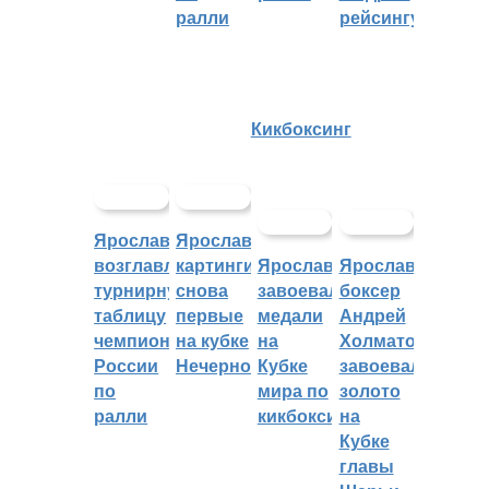
ралли
рейсингу
Кикбоксинг
Ярославцы
Ярославские
возглавляют
картингисты
Ярославцы
Ярославский
турнирную
снова
завоевали
боксер
таблицу
первые
медали
Андрей
чемпионата
на кубке
на
Холматов
России
Нечерноземья
Кубке
завоевал
по
мира по
золото
ралли
кикбоксингу
на
Кубке
главы