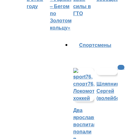
году
– Бегом
силы в
по
ГТО
Золотому
кольцу»
Cпортсмены
КХЛ
Шляпников
Сергей
(волейбол)
Два
ярославских
воспитанника
попали
в