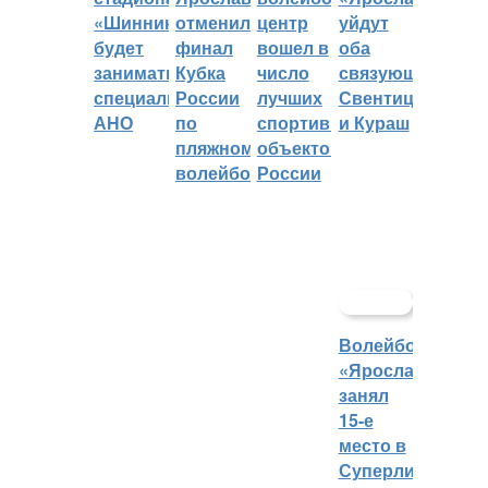
«Шинник»
отменили
центр
уйдут
будет
финал
вошел в
оба
заниматься
Кубка
число
связующих:
специальное
России
лучших
Свентицкис
АНО
по
спортивных
и Кураш
пляжному
объектов
волейболу
России
Волейбольный
«Ярославич»
занял
15-е
место в
Суперлиге