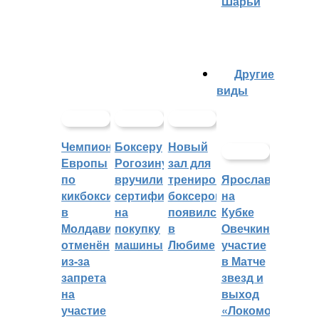
Шарьи
Другие
виды
Чемпионат
Боксеру
Новый
Европы
Рогозину
зал для
по
вручили
тренировок
Ярославцы
кикбоксингу
сертификат
боксеров
на
в
на
появился
Кубке
Молдавии
покупку
в
Овечкина:
отменён
машины
Любиме
участие
из-за
в Матче
запрета
звезд и
на
выход
участие
«Локомотива»