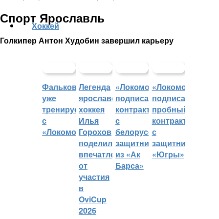
Спорт Ярославль
Хоккей
Голкипер Антон Худобин завершил карьеру
Фальковский
Легенда
«Локомотив»
«Локомотив»
уже
ярославского
подписал
подписал
тренируется
хоккея
контракт
пробный
с
Илья
с
контракт
«Локомотивом»
Горохов
белорусским
с
поделился
защитником
защитником
впечатлениями
из «Ак
«Югры»
от
Барса»
участия
в
OviCup
2026