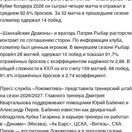
Кубке Колдера 2026 он сыграл четыре матча и отражал в
среднем 92,6% бросков. За 32 матча в прошедшем сезоне
голкипер одержал 14 побед.
«Шанхайские Драконы» и вратарь Патрик Рыбар расторгли
контракт по соглашению сторон. По информации клуба,
голкипер был ценным игроком. В минувшем сезоне Рыбар
провёл 28 матчей, одержал 10 побед и показал 91,7%
отражённых бросков с коэффициентом надёжности 2,88. В
общей сложности в КХЛ на его счету 159 матчей, 68 побед,
91,4% отражённых бросков и 2,74 коэффициент.
Пресс-служба «Локомотива» представила тренерский штаб
на сезон-2026/2027. Главного тренера Дмитрия
Квартальнова поддерживают помощники Юрий Бабенко и
Александр Перов. Бабенко известен как двукратный
обладатель Кубка Гагарина; в карьере тренера он работал
в «Динамо» (Москва), «Ак Барс», ЦСКА, «Витязь», СКА.
Перов — воспитанник Локомотива и в прошлом сезоне