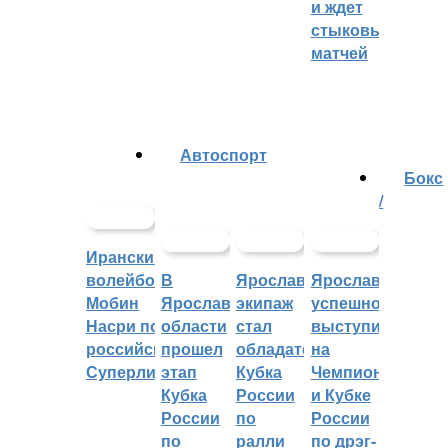
и ждет
стыковых
матчей
Автоспорт
Бокс
/
Иранский
волейболист
В
Ярославский
Ярославцы
Мобин
Ярославской
экипаж
успешно
Насри покинет
области
стал
выступили
российскую
прошел
обладателем
на
Суперлигу
этап
Кубка
Чемпионате
Кубка
России
и Кубке
России
по
России
по
ралли
по дрэг-