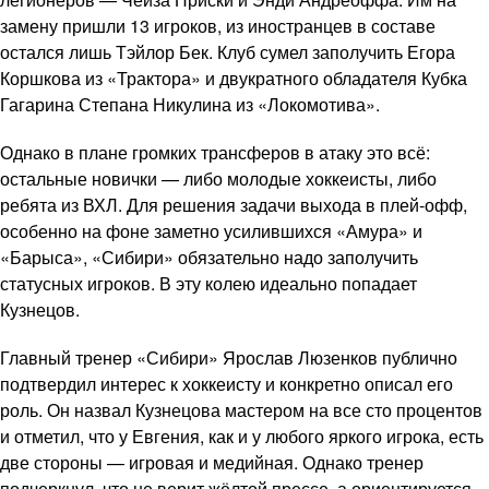
замену пришли 13 игроков, из иностранцев в составе
остался лишь Тэйлор Бек. Клуб сумел заполучить Егора
Коршкова из «Трактора» и двукратного обладателя Кубка
Гагарина Степана Никулина из «Локомотива».
Однако в плане громких трансферов в атаку это всё:
остальные новички — либо молодые хоккеисты, либо
ребята из ВХЛ. Для решения задачи выхода в плей-офф,
особенно на фоне заметно усилившихся «Амура» и
«Барыса», «Сибири» обязательно надо заполучить
статусных игроков. В эту колею идеально попадает
Кузнецов.
Главный тренер «Сибири» Ярослав Люзенков публично
подтвердил интерес к хоккеисту и конкретно описал его
роль. Он назвал Кузнецова мастером на все сто процентов
и отметил, что у Евгения, как и у любого яркого игрока, есть
две стороны — игровая и медийная. Однако тренер
подчеркнул, что не верит жёлтой прессе, а ориентируется