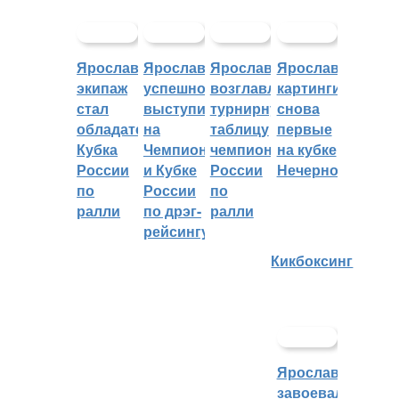
Ярославский
Ярославцы
Ярославцы
Ярославские
экипаж
успешно
возглавляют
картингисты
стал
выступили
турнирную
снова
обладателем
на
таблицу
первые
Кубка
Чемпионате
чемпионата
на кубке
России
и Кубке
России
Нечерноземья
по
России
по
ралли
по дрэг-
ралли
рейсингу
Кикбоксинг
Ярославцы
завоевали