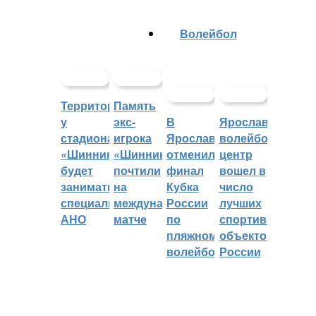
Волейбол
Территорией
Память
у
экс-
В
Ярославский
стадиона
игрока
Ярославле
волейбольный
«Шинник»
«Шинника»
отменили
центр
будет
почтили
финал
вошел в
заниматься
на
Кубка
число
специальное
международном
России
лучших
АНО
матче
по
спортивных
пляжному
объектов
волейболу
России