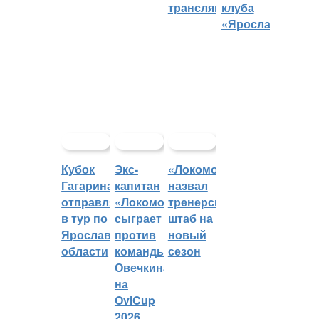
трансляций
клуба
«Ярославич»
Кубок
Экс-
«Локомотив»
Гагарина
капитан
назвал
отправляется
«Локомотива»
тренерский
в тур по
сыграет
штаб на
Ярославской
против
новый
области
команды
сезон
Овечкина
на
OviCup
2026