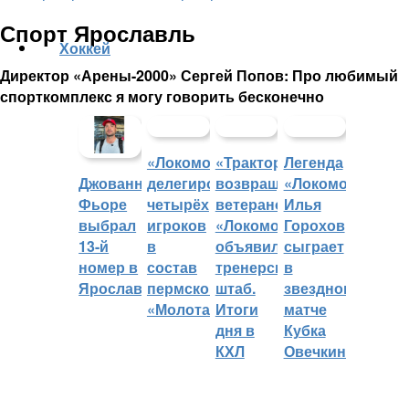
Спорт Ярославль
Хоккей
Директор «Арены-2000» Сергей Попов: Про любимый
спорткомплекс я могу говорить бесконечно
«Локомотив»
«Трактор»
Легенда
делегировал
возвращает
«Локомотива»
Джованни
четырёх
ветеранов,
Илья
Фьоре
игроков
«Локомотив»
Горохов
выбрал
в
объявил
сыграет
13-й
состав
тренерский
в
номер в
пермского
штаб.
звездном
Ярославле
«Молота»
Итоги
матче
дня в
Кубка
КХЛ
Овечкина