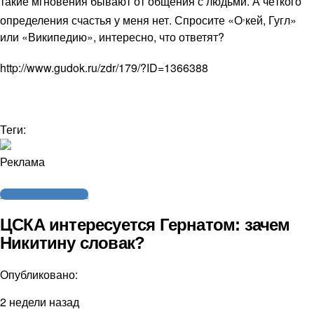
такие мгновения бывают от общения с людьми. А чёткого
,
определения счастья у меня нет. Спросите «О
кей, Гугл»
или «Википедию», интересно, что ответят?
http://www.gudok.ru/zdr/179/?ID=1366388
Теги:
Реклама
Интервью и аналитика
ЦСКА интересуется Гернатом: зачем
Никитину словак?
Опубликовано:
2 недели назад