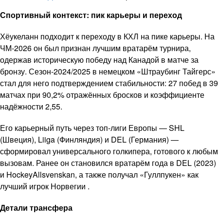
Спортивный контекст: пик карьеры и переход
Хёукеланн подходит к переходу в КХЛ на пике карьеры. На
ЧМ-2026 он был признан лучшим вратарём турнира,
одержав историческую победу над Канадой в матче за
бронзу. Сезон-2024/2025 в немецком «Штраубинг Тайгерс»
стал для него подтверждением стабильности: 27 побед в 39
матчах при 90,2% отражённых бросков и коэффициенте
надёжности 2,55.
Его карьерный путь через топ-лиги Европы — SHL
(Швеция), Liiga (Финляндия) и DEL (Германия) —
сформировал универсального голкипера, готового к любым
вызовам. Ранее он становился вратарём года в DEL (2023)
и HockeyAllsvenskan, а также получал «Гуллпукен» как
лучший игрок Норвегии .
Детали трансфера