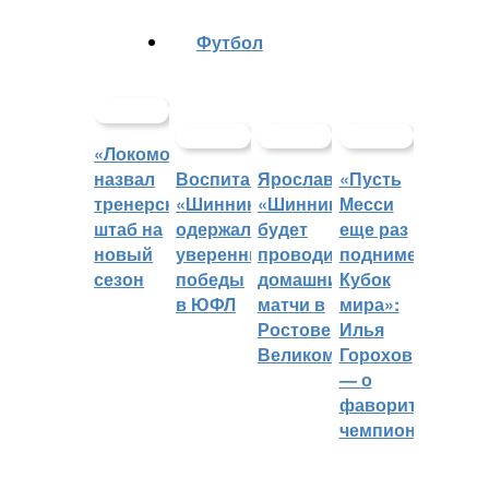
Футбол
«Локомотив»
назвал
Воспитанники
Ярославский
«Пусть
тренерский
«Шинника»
«Шинник»
Месси
штаб на
одержали
будет
еще раз
новый
уверенные
проводить
поднимет
сезон
победы
домашние
Кубок
в ЮФЛ
матчи в
мира»:
Ростове
Илья
Великом
Горохов
— о
фаворитах
чемпионата