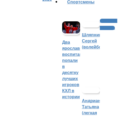
Cпортсмены
Интервью и
аналитика
Шляпников
Сергей
Два
(волейбол)
ярославских
воспитанника
попали
в
десятку
лучших
игроков
КХЛ в
истории
Андрианова
Татьяна
(легкая