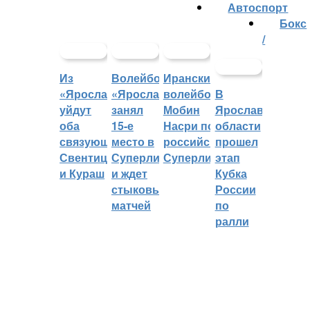
Автоспорт
Бокс
/
Из
Волейбольный
Иранский
«Ярославича»
«Ярославич»
волейболист
В
уйдут
занял
Мобин
Ярославской
оба
15-е
Насри покинет
области
связующих:
место в
российскую
прошел
Свентицкис
Суперлиге
Суперлигу
этап
и Кураш
и ждет
Кубка
стыковых
России
матчей
по
ралли