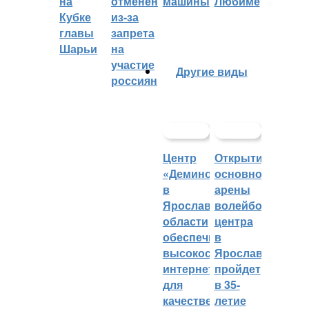
на
отменён
машины
Любиме
Кубке
из-за
главы
запрета
Шарьи
на
участие
Другие виды
россиян
Центр
Открытие
«Демино»
основной
в
арены
Ярославской
волейбольного
области
центра
обеспечивают
в
высокоскоростным
Ярославле
интернетом
пройдет
для
в 35-
качественных
летие