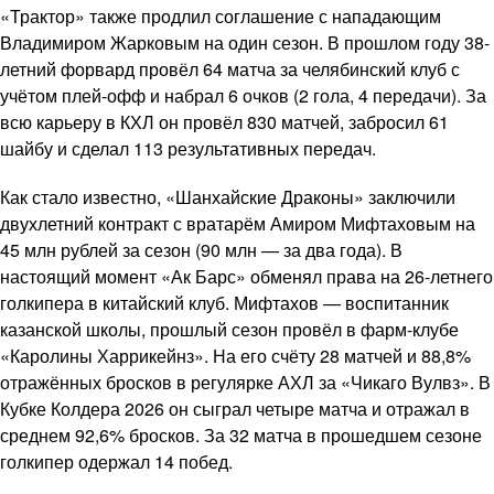
«Трактор» также продлил соглашение с нападающим
Владимиром Жарковым на один сезон. В прошлом году 38-
летний форвард провёл 64 матча за челябинский клуб с
учётом плей-офф и набрал 6 очков (2 гола, 4 передачи). За
всю карьеру в КХЛ он провёл 830 матчей, забросил 61
шайбу и сделал 113 результативных передач.
Как стало известно, «Шанхайские Драконы» заключили
двухлетний контракт с вратарём Амиром Мифтаховым на
45 млн рублей за сезон (90 млн — за два года). В
настоящий момент «Ак Барс» обменял права на 26-летнего
голкипера в китайский клуб. Мифтахов — воспитанник
казанской школы, прошлый сезон провёл в фарм-клубе
«Каролины Харрикейнз». На его счёту 28 матчей и 88,8%
отражённых бросков в регулярке АХЛ за «Чикаго Вулвз». В
Кубке Колдера 2026 он сыграл четыре матча и отражал в
среднем 92,6% бросков. За 32 матча в прошедшем сезоне
голкипер одержал 14 побед.