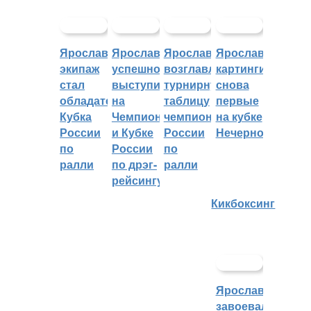
Ярославский
Ярославцы
Ярославцы
Ярославские
экипаж
успешно
возглавляют
картингисты
стал
выступили
турнирную
снова
обладателем
на
таблицу
первые
Кубка
Чемпионате
чемпионата
на кубке
России
и Кубке
России
Нечерноземья
по
России
по
ралли
по дрэг-
ралли
рейсингу
Кикбоксинг
Ярославцы
завоевали