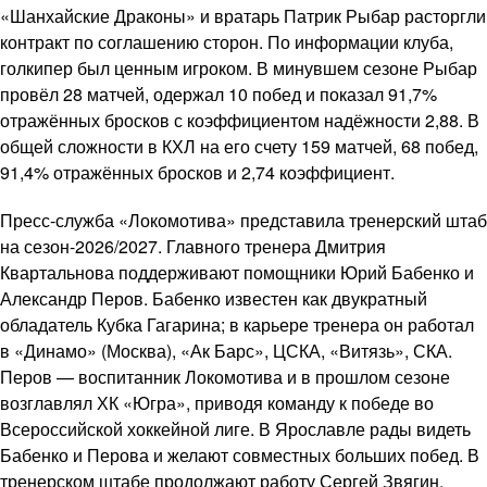
«Шанхайские Драконы» и вратарь Патрик Рыбар расторгли
контракт по соглашению сторон. По информации клуба,
голкипер был ценным игроком. В минувшем сезоне Рыбар
провёл 28 матчей, одержал 10 побед и показал 91,7%
отражённых бросков с коэффициентом надёжности 2,88. В
общей сложности в КХЛ на его счету 159 матчей, 68 побед,
91,4% отражённых бросков и 2,74 коэффициент.
Пресс-служба «Локомотива» представила тренерский штаб
на сезон-2026/2027. Главного тренера Дмитрия
Квартальнова поддерживают помощники Юрий Бабенко и
Александр Перов. Бабенко известен как двукратный
обладатель Кубка Гагарина; в карьере тренера он работал
в «Динамо» (Москва), «Ак Барс», ЦСКА, «Витязь», СКА.
Перов — воспитанник Локомотива и в прошлом сезоне
возглавлял ХК «Югра», приводя команду к победе во
Всероссийской хоккейной лиге. В Ярославле рады видеть
Бабенко и Перова и желают совместных больших побед. В
тренерском штабе продолжают работу Сергей Звягин,