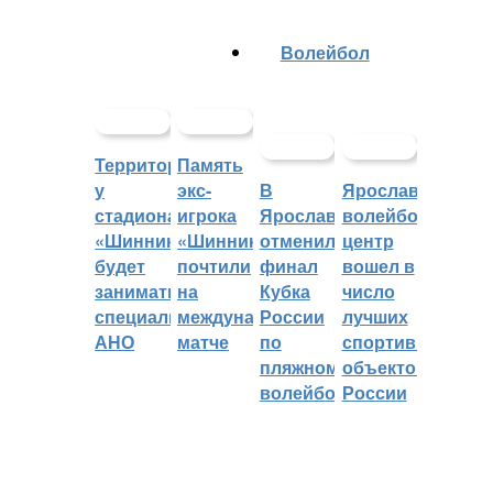
Волейбол
Территорией
Память
у
экс-
В
Ярославский
стадиона
игрока
Ярославле
волейбольный
«Шинник»
«Шинника»
отменили
центр
будет
почтили
финал
вошел в
заниматься
на
Кубка
число
специальное
международном
России
лучших
АНО
матче
по
спортивных
пляжному
объектов
волейболу
России