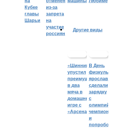
на
отменён
машины
Любиме
Кубке
из-за
главы
запрета
Шарьи
на
участие
Другие виды
россиян
«Шинник»
В День
упустил
физкультурника
преимущество
ярославцы
в два
сделали
мяча в
зарядку
домашней
с
игре с
олимпийским
«Арсеналом»
чемпионом
и
попробовали