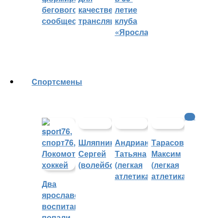
бегового
качественных
летие
сообщества
трансляций
клуба
«Ярославич»
Cпортсмены
КХЛ
Шляпников
Андрианова
Тарасов
Сергей
Татьяна
Максим
(волейбол)
(легкая
(легкая
атлетика)
атлетика)
Два
ярославских
воспитанника
попали