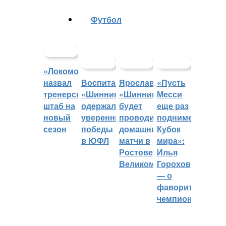
Футбол
«Локомотив»
назвал
Воспитанники
Ярославский
«Пусть
тренерский
«Шинника»
«Шинник»
Месси
штаб на
одержали
будет
еще раз
новый
уверенные
проводить
поднимет
сезон
победы
домашние
Кубок
в ЮФЛ
матчи в
мира»:
Ростове
Илья
Великом
Горохов
— о
фаворитах
чемпионата