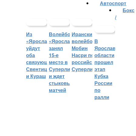
Автоспорт
Бокс
/
Из
Волейбольный
Иранский
«Ярославича»
«Ярославич»
волейболист
В
уйдут
занял
Мобин
Ярославской
оба
15-е
Насри покинет
области
связующих:
место в
российскую
прошел
Свентицкис
Суперлиге
Суперлигу
этап
и Кураш
и ждет
Кубка
стыковых
России
матчей
по
ралли