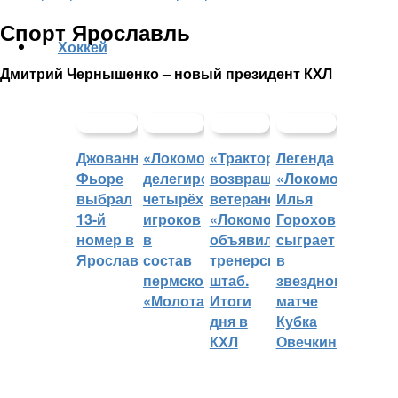
Спорт Ярославль
Хоккей
Дмитрий Чернышенко – новый президент КХЛ
Джованни
«Локомотив»
«Трактор»
Легенда
Фьоре
делегировал
возвращает
«Локомотива»
выбрал
четырёх
ветеранов,
Илья
13-й
игроков
«Локомотив»
Горохов
номер в
в
объявил
сыграет
Ярославле
состав
тренерский
в
пермского
штаб.
звездном
«Молота»
Итоги
матче
дня в
Кубка
КХЛ
Овечкина