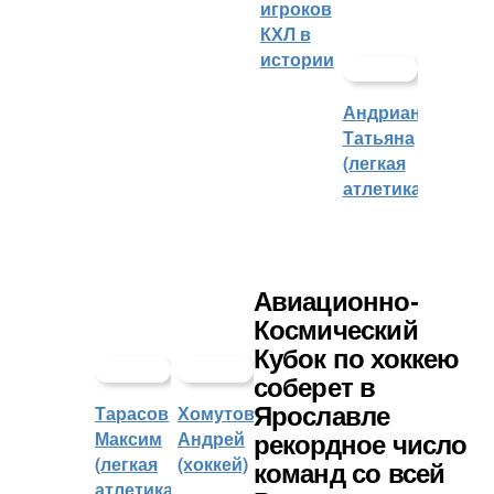
игроков
КХЛ в
истории
Андрианова
Татьяна
(легкая
атлетика)
Авиационно-
Космический
Кубок по хоккею
соберет в
Тарасов
Хомутов
Ярославле
Максим
Андрей
рекордное число
(легкая
(хоккей)
команд со всей
атлетика)