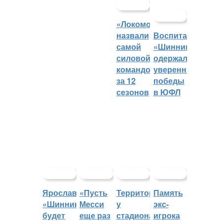
«Локомотив»
назвали
Воспитанники
самой
«Шинника»
силовой
одержали
командой
уверенные
за 12
победы
сезонов
в ЮФЛ
Ярославский
«Пусть
Территорией
Память
«Шинник»
Месси
у
экс-
будет
еще раз
стадиона
игрока