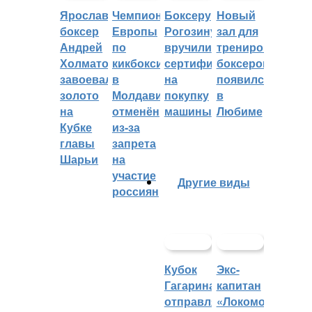
Ярославский
Чемпионат
Боксеру
Новый
боксер
Европы
Рогозину
зал для
Андрей
по
вручили
тренировок
Холматов
кикбоксингу
сертификат
боксеров
завоевал
в
на
появился
золото
Молдавии
покупку
в
на
отменён
машины
Любиме
Кубке
из-за
главы
запрета
Шарьи
на
участие
Другие виды
россиян
Кубок
Экс-
Гагарина
капитан
отправляется
«Локомотива»