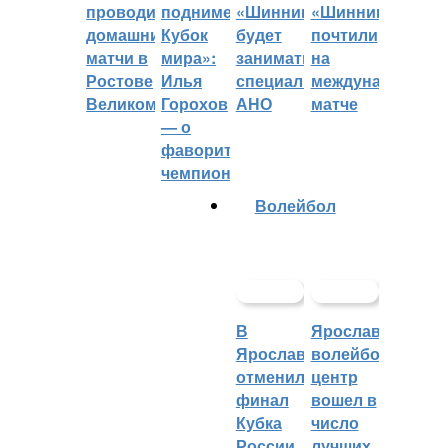
проводить
поднимет
«Шинник»
«Шинника»
домашние
Кубок
будет
почтили
матчи в
мира»:
заниматься
на
Ростове
Илья
специальное
международном
Великом
Горохов
АНО
матче
— о
фаворитах
чемпионата
Волейбол
В
Ярославский
Ярославле
волейбольный
отменили
центр
финал
вошел в
Кубка
число
России
лучших