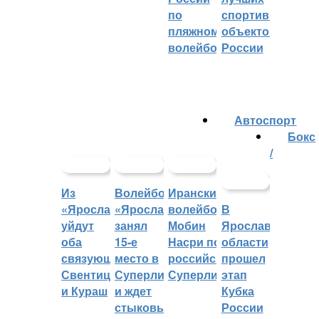
по
спортивных
пляжному
объектов
волейболу
России
Автоспорт
Бокс
/
Из
Волейбольный
Иранский
«Ярославича»
«Ярославич»
волейболист
В
уйдут
занял
Мобин
Ярославской
оба
15-е
Насри покинет
области
связующих:
место в
российскую
прошел
Свентицкис
Суперлиге
Суперлигу
этап
и Кураш
и ждет
Кубка
стыковых
России