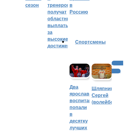
сезон
тренеров
в
получат
Россию
областные
выплаты
за
высокие
Cпортсмены
достижения
Другие
виды
Два
Шляпников
ярославских
Сергей
воспитанника
(волейбол)
попали
в
десятку
лучших