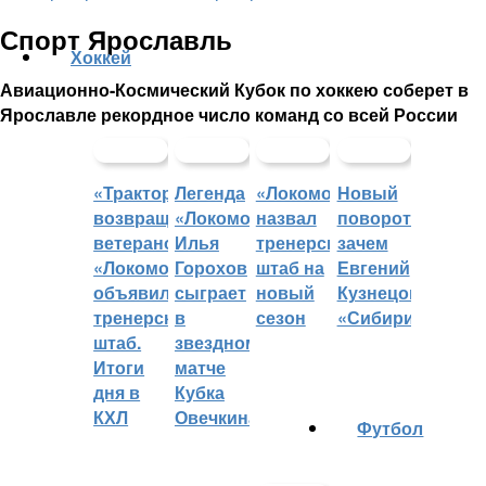
Спорт Ярославль
Хоккей
Авиационно-Космический Кубок по хоккею соберет в
Ярославле рекордное число команд со всей России
«Трактор»
Легенда
«Локомотив»
Новый
возвращает
«Локомотива»
назвал
поворот:
ветеранов,
Илья
тренерский
зачем
«Локомотив»
Горохов
штаб на
Евгений
объявил
сыграет
новый
Кузнецов
тренерский
в
сезон
«Сибири»?
штаб.
звездном
Итоги
матче
дня в
Кубка
КХЛ
Овечкина
Футбол