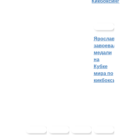
Кикбоксинг
Ярославцы
завоевали
медали
на
Кубке
мира по
кикбоксингу