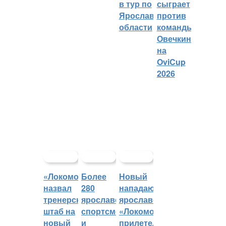
в тур по
сыграет
Ярославской
против
области
команды
Овечкина
на
OviCup
2026
«Локомотив»
Более
Новый
назвал
280
нападающий
тренерский
ярославских
ярославского
штаб на
спортсменов
«Локомотива»
новый
и
прилетел