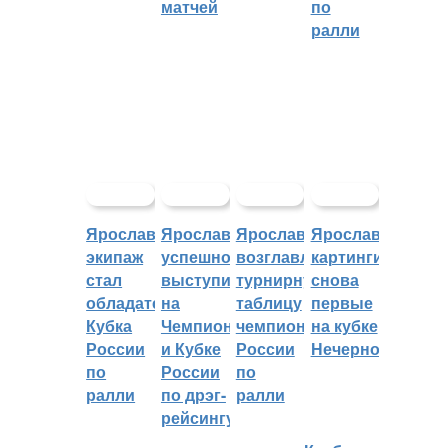
матчей
по
ралли
Ярославский
Ярославцы
Ярославцы
Ярославские
экипаж
успешно
возглавляют
картингисты
стал
выступили
турнирную
снова
обладателем
на
таблицу
первые
Кубка
Чемпионате
чемпионата
на кубке
России
и Кубке
России
Нечерноземья
по
России
по
ралли
по дрэг-
ралли
рейсингу