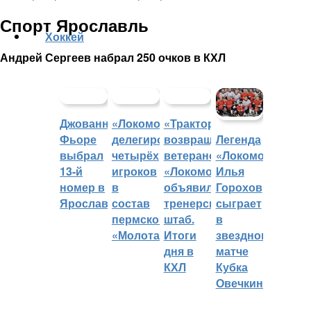
Спорт Ярославль
Хоккей
Андрей Сергеев набрал 250 очков в КХЛ
Джованни
«Локомотив»
«Трактор»
Фьоре
делегировал
возвращает
Легенда
выбрал
четырёх
ветеранов,
«Локомотива»
13-й
игроков
«Локомотив»
Илья
номер в
в
объявил
Горохов
Ярославле
состав
тренерский
сыграет
пермского
штаб.
в
«Молота»
Итоги
звездном
дня в
матче
КХЛ
Кубка
Овечкина