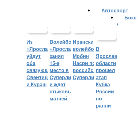
Автоспорт
Бокс
/
Из
Волейбольный
Иранский
«Ярославича»
«Ярославич»
волейболист
В
уйдут
занял
Мобин
Ярославской
оба
15-е
Насри покинет
области
связующих:
место в
российскую
прошел
Свентицкис
Суперлиге
Суперлигу
этап
и Кураш
и ждет
Кубка
стыковых
России
матчей
по
ралли