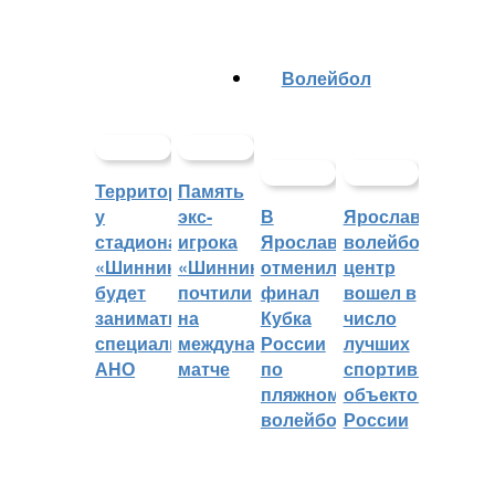
Волейбол
Территорией
Память
у
экс-
В
Ярославский
стадиона
игрока
Ярославле
волейбольный
«Шинник»
«Шинника»
отменили
центр
будет
почтили
финал
вошел в
заниматься
на
Кубка
число
специальное
международном
России
лучших
АНО
матче
по
спортивных
пляжному
объектов
волейболу
России