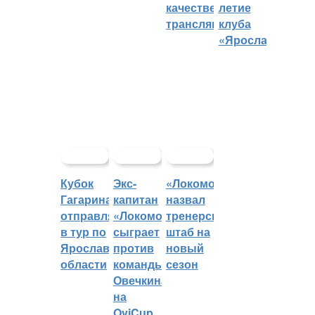
качественных
летие
трансляций
клуба
«Ярославич»
Кубок
Экс-
«Локомотив»
Гагарина
капитан
назвал
отправляется
«Локомотива»
тренерский
в тур по
сыграет
штаб на
Ярославской
против
новый
области
команды
сезон
Овечкина
на
OviCup