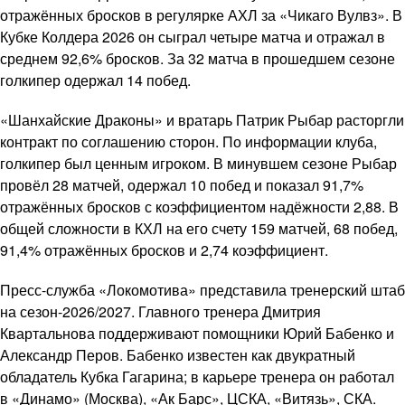
отражённых бросков в регулярке АХЛ за «Чикаго Вулвз». В
Кубке Колдера 2026 он сыграл четыре матча и отражал в
среднем 92,6% бросков. За 32 матча в прошедшем сезоне
голкипер одержал 14 побед.
«Шанхайские Драконы» и вратарь Патрик Рыбар расторгли
контракт по соглашению сторон. По информации клуба,
голкипер был ценным игроком. В минувшем сезоне Рыбар
провёл 28 матчей, одержал 10 побед и показал 91,7%
отражённых бросков с коэффициентом надёжности 2,88. В
общей сложности в КХЛ на его счету 159 матчей, 68 побед,
91,4% отражённых бросков и 2,74 коэффициент.
Пресс-служба «Локомотива» представила тренерский штаб
на сезон-2026/2027. Главного тренера Дмитрия
Квартальнова поддерживают помощники Юрий Бабенко и
Александр Перов. Бабенко известен как двукратный
обладатель Кубка Гагарина; в карьере тренера он работал
в «Динамо» (Москва), «Ак Барс», ЦСКА, «Витязь», СКА.