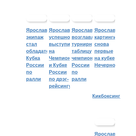
Ярославский
Ярославцы
Ярославцы
Ярославские
экипаж
успешно
возглавляют
картингисты
стал
выступили
турнирную
снова
обладателем
на
таблицу
первые
Кубка
Чемпионате
чемпионата
на кубке
России
и Кубке
России
Нечерноземья
по
России
по
ралли
по дрэг-
ралли
рейсингу
Кикбоксинг
Ярославцы