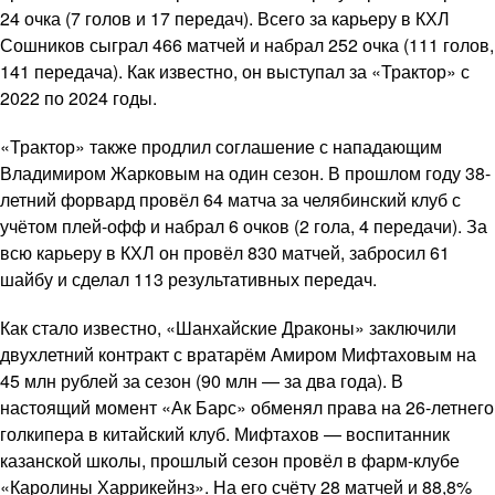
24 очка (7 голов и 17 передач). Всего за карьеру в КХЛ
Сошников сыграл 466 матчей и набрал 252 очка (111 голов,
141 передача). Как известно, он выступал за «Трактор» с
2022 по 2024 годы.
«Трактор» также продлил соглашение с нападающим
Владимиром Жарковым на один сезон. В прошлом году 38-
летний форвард провёл 64 матча за челябинский клуб с
учётом плей-офф и набрал 6 очков (2 гола, 4 передачи). За
всю карьеру в КХЛ он провёл 830 матчей, забросил 61
шайбу и сделал 113 результативных передач.
Как стало известно, «Шанхайские Драконы» заключили
двухлетний контракт с вратарём Амиром Мифтаховым на
45 млн рублей за сезон (90 млн — за два года). В
настоящий момент «Ак Барс» обменял права на 26-летнего
голкипера в китайский клуб. Мифтахов — воспитанник
казанской школы, прошлый сезон провёл в фарм-клубе
«Каролины Харрикейнз». На его счёту 28 матчей и 88,8%