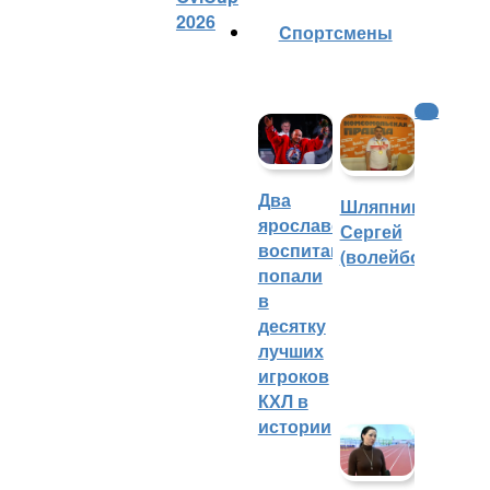
2026
Cпортсмены
КХЛ
Два
Шляпников
ярославских
Сергей
воспитанника
(волейбол)
попали
в
десятку
лучших
игроков
КХЛ в
истории