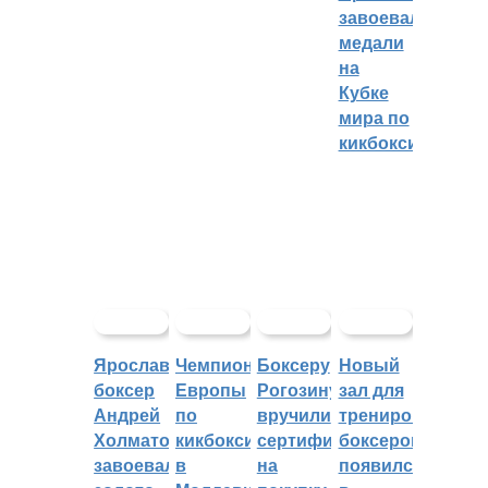
завоевали
медали
на
Кубке
мира по
кикбоксингу
Ярославский
Чемпионат
Боксеру
Новый
боксер
Европы
Рогозину
зал для
Андрей
по
вручили
тренировок
Холматов
кикбоксингу
сертификат
боксеров
завоевал
в
на
появился