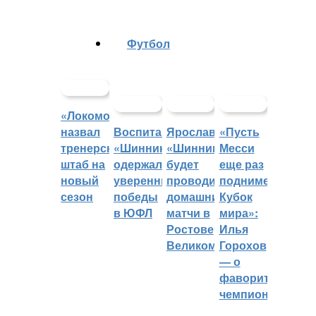
Футбол
«Локомотив»
назвал
Воспитанники
Ярославский
«Пусть
тренерский
«Шинника»
«Шинник»
Месси
штаб на
одержали
будет
еще раз
новый
уверенные
проводить
поднимет
сезон
победы
домашние
Кубок
в ЮФЛ
матчи в
мира»:
Ростове
Илья
Великом
Горохов
— о
фаворитах
чемпионата