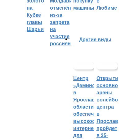
золото
Молдавии
покупку
в
на
отменён
машины
Любиме
Кубке
из-за
главы
запрета
Шарьи
на
участие
Другие виды
россиян
Центр
Открытие
«Демино»
основной
в
арены
Ярославской
волейбольного
области
центра
обеспечивают
в
высокоскоростным
Ярославле
интернетом
пройдет
для
в 35-