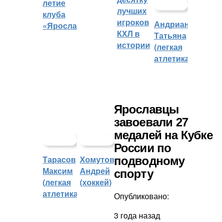
летие
лучших
клуба
игроков
Андрианова
«Ярославич»
КХЛ в
Татьяна
истории
(легкая
атлетика)
Ярославцы
завоевали 27
медалей на Кубке
России по
Тарасов
Хомутов
подводному
Максим
Андрей
спорту
(легкая
(хоккей)
атлетика)
Опубликовано:
3 года назад