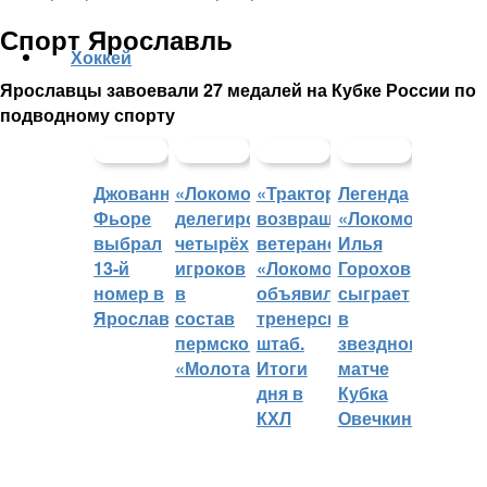
Спорт Ярославль
Хоккей
Ярославцы завоевали 27 медалей на Кубке России по
подводному спорту
Джованни
«Локомотив»
«Трактор»
Легенда
Фьоре
делегировал
возвращает
«Локомотива»
выбрал
четырёх
ветеранов,
Илья
13-й
игроков
«Локомотив»
Горохов
номер в
в
объявил
сыграет
Ярославле
состав
тренерский
в
пермского
штаб.
звездном
«Молота»
Итоги
матче
дня в
Кубка
КХЛ
Овечкина