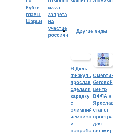
на
отменён
машины
Любиме
Кубке
из-за
главы
запрета
Шарьи
на
участие
Другие виды
россиян
В День
физкультурника
Смертин:
ярославцы
беговой
сделали
центр
зарядку
ВФЛА в
с
Ярославле
олимпийским
станет
чемпионом
пространством
и
для
попробовали
формирования