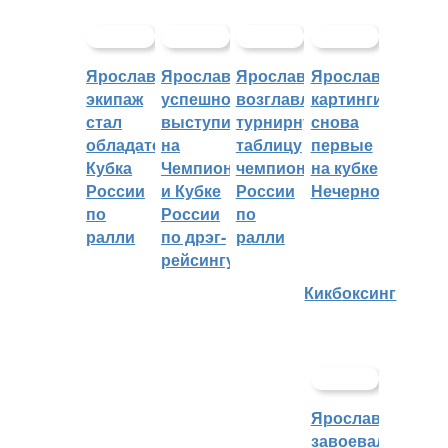
Ярославский
Ярославцы
Ярославцы
Ярославские
экипаж
успешно
возглавляют
картингисты
стал
выступили
турнирную
снова
обладателем
на
таблицу
первые
Кубка
Чемпионате
чемпионата
на кубке
России
и Кубке
России
Нечерноземья
по
России
по
ралли
по дрэг-
ралли
рейсингу
Кикбоксинг
Ярославцы
завоевали