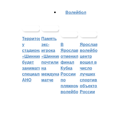
Волейбол
Территорией
Память
у
экс-
В
Ярославский
стадиона
игрока
Ярославле
волейбольный
«Шинник»
«Шинника»
отменили
центр
будет
почтили
финал
вошел в
заниматься
на
Кубка
число
специальное
международном
России
лучших
АНО
матче
по
спортивных
пляжному
объектов
волейболу
России