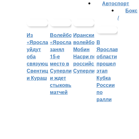
Автоспорт
Бокс
/
Из
Волейбольный
Иранский
«Ярославича»
«Ярославич»
волейболист
В
уйдут
занял
Мобин
Ярославской
оба
15-е
Насри покинет
области
связующих:
место в
российскую
прошел
Свентицкис
Суперлиге
Суперлигу
этап
и Кураш
и ждет
Кубка
стыковых
России
матчей
по
ралли