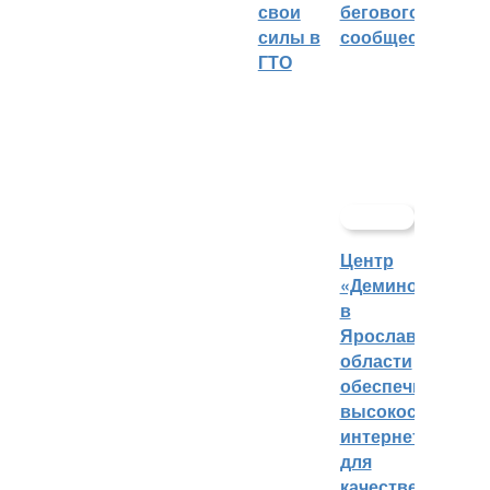
свои
бегового
силы в
сообщества
ГТО
Центр
«Демино»
в
Ярославской
области
обеспечивают
высокоскорост
интернетом
для
качественных