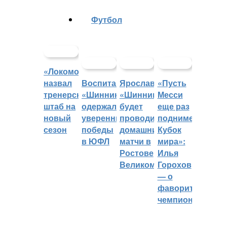
Футбол
«Локомотив»
назвал
Воспитанники
Ярославский
«Пусть
тренерский
«Шинника»
«Шинник»
Месси
штаб на
одержали
будет
еще раз
новый
уверенные
проводить
поднимет
сезон
победы
домашние
Кубок
в ЮФЛ
матчи в
мира»:
Ростове
Илья
Великом
Горохов
— о
фаворитах
чемпионата